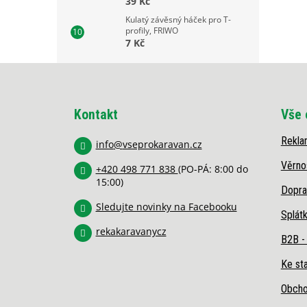
39 Kč
Kulatý závěsný háček pro T-
profily, FRIWO
7 Kč
Z
á
p
Kontakt
Vše 
a
t
Rekla
í
info
@
vseprokaravan.cz
Věrno
+420 498 771 838
(PO-PÁ: 8:00 do
15:00)
Dopra
Sledujte novinky na Facebooku
Splát
rekakaravanycz
B2B -
Ke sta
Obcho