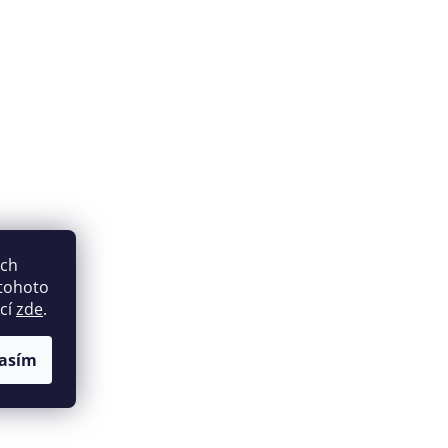
ich
 tohoto
ací
zde
.
asím