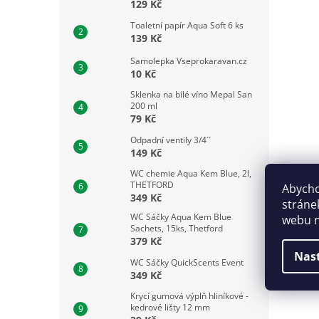
129 Kč
Toaletní papír Aqua Soft 6 ks
139 Kč
Samolepka Vseprokaravan.cz
10 Kč
Sklenka na bílé víno Mepal San
200 ml
79 Kč
Odpadní ventily 3/4´´
149 Kč
WC chemie Aqua Kem Blue, 2l,
THETFORD
Abycho
349 Kč
stráne
WC Sáčky Aqua Kem Blue
webu n
Sachets, 15ks, Thetford
379 Kč
Nas
WC Sáčky QuickScents Event
349 Kč
Krycí gumová výplň hliníkové -
kedrové lišty 12 mm