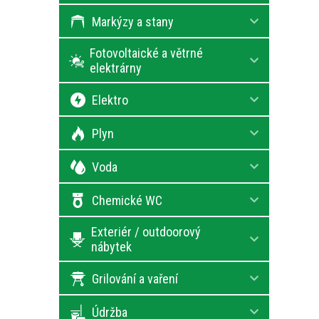
Markýzy a stany
Fotovoltaické a větrné
elektrárny
Elektro
Plyn
Voda
Chemické WC
Exteriér / outdoorový
nábytek
Grilování a vaření
Údržba