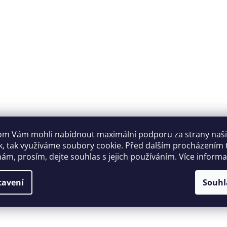
m Vám mohli nabídnout maximální podporu za strany naš
k, tak využíváme soubory cookie. Před dalším procházením
ám, prosím, dejte souhlas s jejich používáním. Více inform
tavení
Souhl