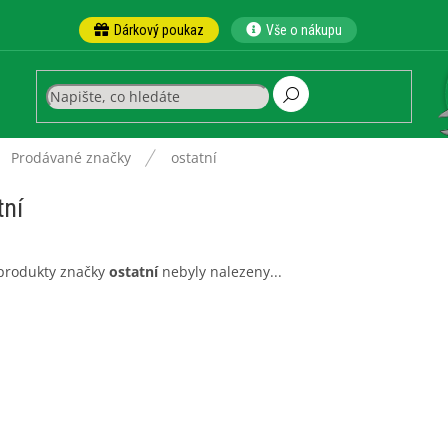
Dárkový poukaz
Vše o nákupu
ů
Prodávané značky
ostatní
tní
produkty značky
ostatní
nebyly nalezeny...