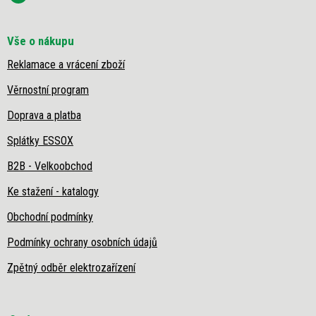
p
i
s
Vše o nákupu
u
Reklamace a vrácení zboží
Věrnostní program
Doprava a platba
Splátky ESSOX
B2B - Velkoobchod
Ke stažení - katalogy
Obchodní podmínky
Podmínky ochrany osobních údajů
Zpětný odběr elektrozařízení