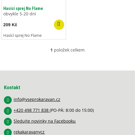
o
ů
d
Hasící sprej No Flame
u
obvykle 5-20 dní
k
209 Kč
t
ů
Hasící sprej No Flame
1
položek celkem
O
v
l
á
Z
d
á
a
p
c
Kontakt
í
a
p
info
@
vseprokaravan.cz
t
r
í
v
+420 498 771 838
(PO-PÁ: 8:00 do 15:00)
k
y
Sledujte novinky na Facebooku
v
rekakaravanycz
ý