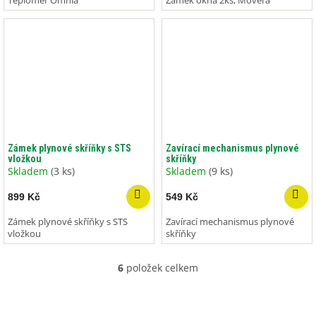
Teploměr Omnia
Zámek okna 2ks, Movera
Zámek plynové skříňky s STS
Zavírací mechanismus plynové
vložkou
skříňky
Skladem
(3 ks)
Skladem
(9 ks)
899 Kč
549 Kč
Zámek plynové skříňky s STS
Zavírací mechanismus plynové
vložkou
skříňky
6
položek celkem
O
v
l
á