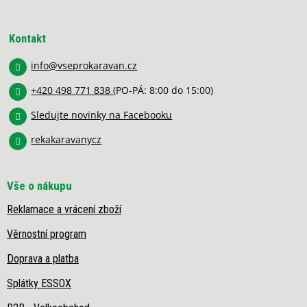
Z
d
á
a
p
c
Kontakt
í
a
p
info
@
vseprokaravan.cz
t
r
í
v
+420 498 771 838
(PO-PÁ: 8:00 do 15:00)
k
y
Sledujte novinky na Facebooku
v
rekakaravanycz
ý
p
i
s
Vše o nákupu
u
Reklamace a vrácení zboží
Věrnostní program
Doprava a platba
Splátky ESSOX