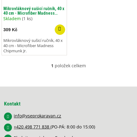
o
ů
d
Mikrovláknový sušicí ručník, 40 x
40 cm - Microfiber Madness
u
Chipmunk Jr.
Skladem
(1 ks)
k
t
309 Kč
ů
Mikrovláknový sušicí ručník, 40 x
40 cm - Microfiber Madness
Chipmunk Jr.
1
položek celkem
O
v
l
á
Z
d
á
a
p
c
Kontakt
í
a
p
info
@
vseprokaravan.cz
t
r
í
v
+420 498 771 838
(PO-PÁ: 8:00 do 15:00)
k