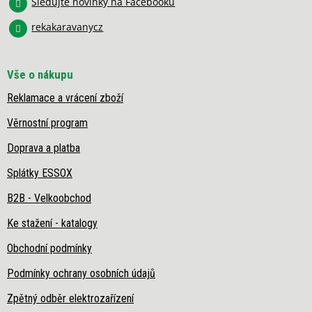
y
Sledujte novinky na Facebooku
v
rekakaravanycz
ý
p
i
s
Vše o nákupu
u
Reklamace a vrácení zboží
Věrnostní program
Doprava a platba
Splátky ESSOX
B2B - Velkoobchod
Ke stažení - katalogy
Obchodní podmínky
Podmínky ochrany osobních údajů
Zpětný odběr elektrozařízení