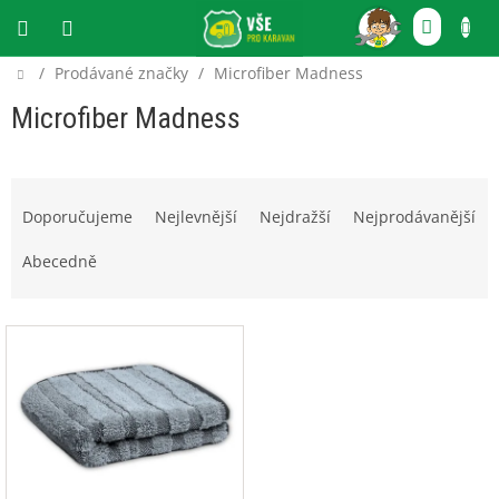
Přejít
NÁKU
na
obsah
KOŠÍ
Domů
/
Prodávané značky
/
Microfiber Madness
CZK
Microfiber Madness
Ř
a
Doporučujeme
Nejlevnější
Nejdražší
Nejprodávanější
z
e
Abecedně
n
í
V
p
ý
r
p
o
i
d
s
u
p
k
r
t