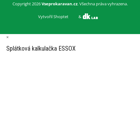
Copyright 2026
Vseprokaravan.cz
. Všechna práva vyhrazena.
Vytvořil Shoptet
&
×
Splátková kalkulačka ESSOX