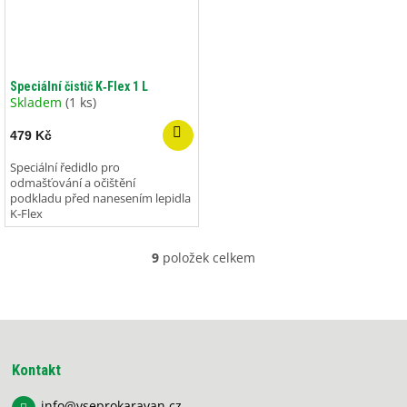
Speciální čistič K‑Flex 1 L
Skladem
(1 ks)
479 Kč
Speciální ředidlo pro
odmašťování a očištění
podkladu před nanesením lepidla
K‑Flex
9
položek celkem
O
v
l
á
Z
d
á
a
p
c
Kontakt
í
a
p
info
@
vseprokaravan.cz