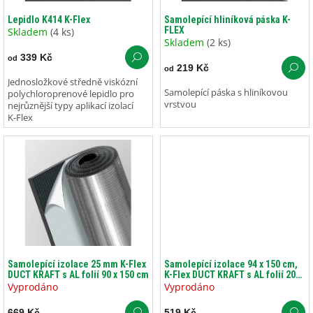
o
ů
d
Lepidlo K414 K-Flex
Samolepící hliníková páska K-
FLEX
u
Skladem
(4 ks)
Skladem
(2 ks)
k
339 Kč
od
t
219 Kč
od
ů
Jednosložkové středně viskózní
Samolepící páska s hliníkovou
polychloroprenové lepidlo pro
vrstvou
nejrůznější typy aplikací izolací
K‑Flex
Samolepící izolace 25 mm K-Flex
Samolepící izolace 94 x 150 cm,
DUCT KRAFT s AL folií 90 x 150 cm
K-Flex DUCT KRAFT s AL folií 20
mm
Vyprodáno
Vyprodáno
669 Kč
519 Kč