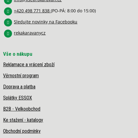
t
r
í
v
+420 498 771 838
(PO-PÁ: 8:00 do 15:00)
k
y
Sledujte novinky na Facebooku
v
rekakaravanycz
ý
p
i
s
Vše o nákupu
u
Reklamace a vrácení zboží
Věrnostní program
Doprava a platba
Splátky ESSOX
B2B - Velkoobchod
Ke stažení - katalogy
Obchodní podmínky