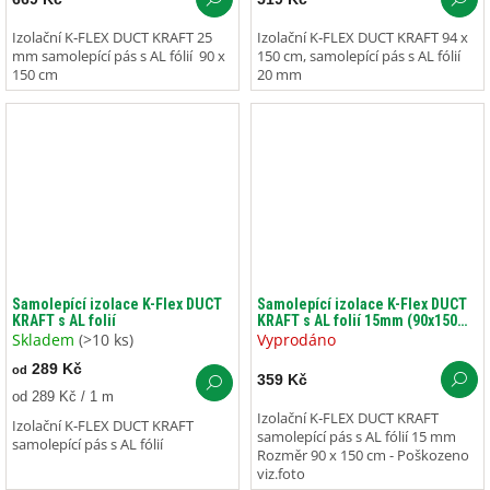
Izolační K‑FLEX DUCT KRAFT 25
Izolační K‑FLEX DUCT KRAFT 94 x
mm samolepící pás s AL fólií 90 x
150 cm, samolepící pás s AL fólií
150 cm
20 mm
Samolepící izolace K-Flex DUCT
Samolepící izolace K-Flex DUCT
KRAFT s AL folií
KRAFT s AL folií 15mm (90x150
cm)
Skladem
(>10 ks)
Vyprodáno
289 Kč
od
359 Kč
Měrná
od 289 Kč / 1 m
cena:
Izolační K‑FLEX DUCT KRAFT
Izolační K‑FLEX DUCT KRAFT
samolepící pás s AL fólií 15 mm
samolepící pás s AL fólií
Rozměr 90 x 150 cm - Poškozeno
viz.foto