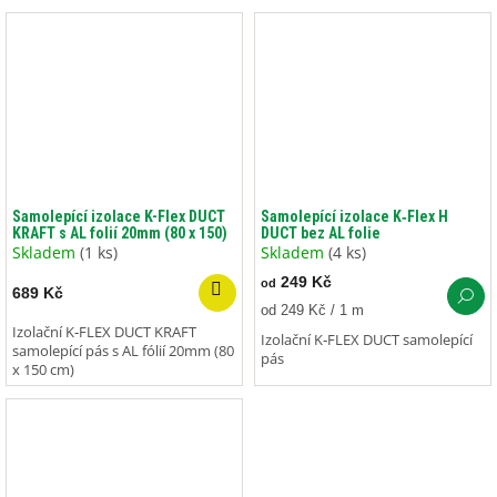
Samolepící izolace K-Flex DUCT
Samolepící izolace K‑Flex H
KRAFT s AL folií 20mm (80 x 150)
DUCT bez AL folie
Skladem
(1 ks)
Skladem
(4 ks)
249 Kč
od
689 Kč
Měrná
od 249 Kč / 1 m
cena:
Izolační K‑FLEX DUCT KRAFT
Izolační K‑FLEX DUCT samolepící
samolepící pás s AL fólií 20mm (80
pás
x 150 cm)