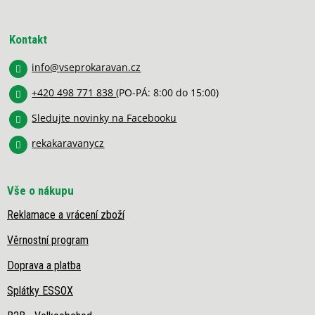
Z
d
á
a
p
c
Kontakt
í
a
p
info
@
vseprokaravan.cz
t
r
í
v
+420 498 771 838
(PO-PÁ: 8:00 do 15:00)
k
y
Sledujte novinky na Facebooku
v
rekakaravanycz
ý
p
i
s
Vše o nákupu
u
Reklamace a vrácení zboží
Věrnostní program
Doprava a platba
Splátky ESSOX