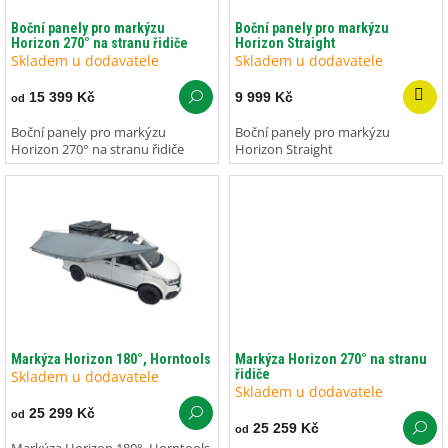
o
ů
d
Boční panely pro markýzu
Boční panely pro markýzu
Horizon 270° na stranu řidiče
Horizon Straight
u
Skladem u dodavatele
Skladem u dodavatele
k
t
15 399 Kč
9 999 Kč
od
ů
Boční panely pro markýzu
Boční panely pro markýzu
Horizon 270° na stranu řidiče
Horizon Straight
Markýza Horizon 180°, Horntools
Markýza Horizon 270° na stranu
řidiče
Skladem u dodavatele
Skladem u dodavatele
25 299 Kč
od
25 259 Kč
od