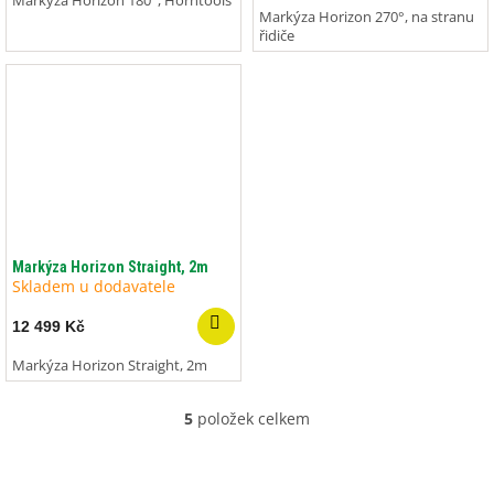
Markýza Horizon 180°, Horntools
Markýza Horizon 270°, na stranu
řidiče
Markýza Horizon Straight, 2m
Skladem u dodavatele
12 499 Kč
Markýza Horizon Straight, 2m
5
položek celkem
O
v
l
á