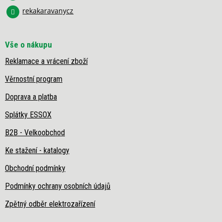
v
rekakaravanycz
ý
p
i
s
Vše o nákupu
u
Reklamace a vrácení zboží
Věrnostní program
Doprava a platba
Splátky ESSOX
B2B - Velkoobchod
Ke stažení - katalogy
Obchodní podmínky
Podmínky ochrany osobních údajů
Zpětný odběr elektrozařízení