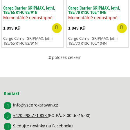
o
ů
d
Cargo Carrier GRIPMAX, letní,
Cargo Carrier GRIPMAX, letní,
185/65 R14C 93/91N
185/70 R13C 106/104N
u
Momentálně nedostupné
Momentálně nedostupné
k
t
1 899 Kč
1 849 Kč
ů
Cargo Carrier GRIPMAX, letní,
Cargo Carrier GRIPMAX, letní,
185/65 R14C 93/91N
185/70 R13C 106/104N
2
položek celkem
O
v
l
á
Z
d
á
a
p
c
Kontakt
í
a
p
info
@
vseprokaravan.cz
t
r
í
v
+420 498 771 838
(PO-PÁ: 8:00 do 15:00)
k
y
Sledujte novinky na Facebooku