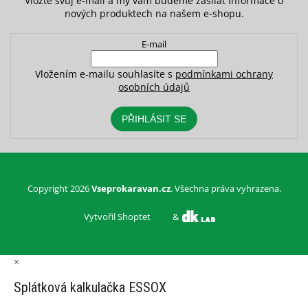
Vložte svůj e-mail a my vám budeme zasílat informace o
nových produktech na našem e-shopu.
E-mail
Vložením e-mailu souhlasíte s
podmínkami ochrany
osobních údajů
PŘIHLÁSIT SE
Copyright 2026
Vseprokaravan.cz
. Všechna práva vyhrazena.
Vytvořil Shoptet
&
×
Splátková kalkulačka ESSOX