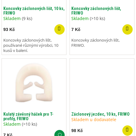
o
ů
d
Koncovky záclonových lišt, 10 ks,
Koncovky záclonových lišt,
FRIWO
FRIWO
u
Skladem
(9 ks)
Skladem
(>10 ks)
k
t
93 Kč
7 Kč
ů
Koncovky záclonových lišt,
Koncovky záclonových lišt,
používané různými výrobci, 10
FRIWO.
kusů v balení.
Kulatý závěsný háček pro T-
Záclonový jezdec, 10 ks, FRIWO
profily, FRIWO
Skladem u dodavatele
Skladem
(>10 ks)
98 Kč
7 Kč