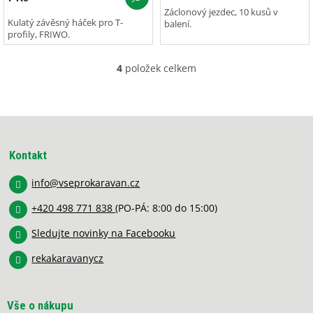
Záclonový jezdec, 10 kusů v
Kulatý závěsný háček pro T-
balení.
profily, FRIWO.
4
položek celkem
O
v
l
á
Z
d
á
a
p
c
Kontakt
í
a
p
info
@
vseprokaravan.cz
t
r
í
v
+420 498 771 838
(PO-PÁ: 8:00 do 15:00)
k
y
Sledujte novinky na Facebooku
v
rekakaravanycz
ý
p
i
s
Vše o nákupu
u