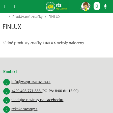
Přejít
NÁKU
na
obsah
KOŠÍ
Domů
/
Prodávané značky
/
FINLUX
CZK
FINLUX
Žádné produkty značky
FINLUX
nebyly nalezeny...
Z
á
p
Kontakt
a
info
@
vseprokaravan.cz
t
í
+420 498 771 838
(PO-PÁ: 8:00 do 15:00)
Sledujte novinky na Facebooku
rekakaravanycz