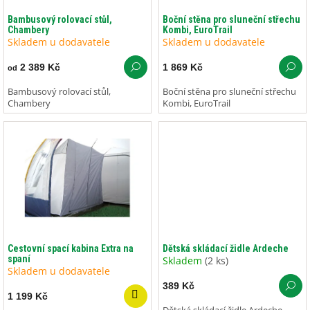
o
ů
d
Bambusový rolovací stůl,
Boční stěna pro sluneční střechu
Chambery
Kombi, EuroTrail
u
Skladem u dodavatele
Skladem u dodavatele
k
t
2 389 Kč
1 869 Kč
od
ů
Bambusový rolovací stůl,
Boční stěna pro sluneční střechu
Chambery
Kombi, EuroTrail
Cestovní spací kabina Extra na
Dětská skládací židle Ardeche
spaní
Skladem
(2 ks)
Skladem u dodavatele
389 Kč
1 199 Kč