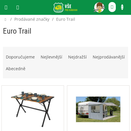
Přejít
NÁKU
na
obsah
KOŠÍ
Domů
/
Prodávané značky
/
Euro Trail
CZK
Euro Trail
Ř
a
Doporučujeme
Nejlevnější
Nejdražší
Nejprodávanější
z
e
Abecedně
n
í
V
p
ý
r
p
o
i
d
s
u
p
k
r
t