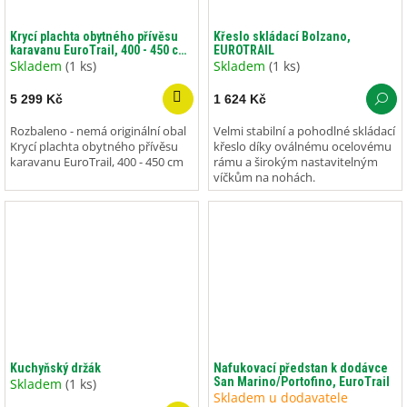
Krycí plachta obytného přívěsu
Křeslo skládací Bolzano,
karavanu EuroTrail, 400 - 450 cm
EUROTRAIL
(Rozbaleno)
Skladem
(1 ks)
Skladem
(1 ks)
5 299 Kč
1 624 Kč
Rozbaleno - nemá originální obal
Velmi stabilní a pohodlné skládací
Krycí plachta obytného přívěsu
křeslo díky oválnému ocelovému
karavanu EuroTrail, 400 - 450 cm
rámu a širokým nastavitelným
víčkům na nohách.
Kuchyňský držák
Nafukovací předstan k dodávce
San Marino/Portofino, EuroTrail
Skladem
(1 ks)
Skladem u dodavatele