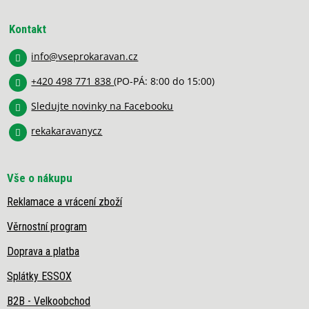
í
í
á
p
p
r
Kontakt
a
v
k
info
@
vseprokaravan.cz
t
y
í
v
+420 498 771 838
(PO-PÁ: 8:00 do 15:00)
ý
Sledujte novinky na Facebooku
p
i
rekakaravanycz
s
u
Vše o nákupu
Reklamace a vrácení zboží
Věrnostní program
Doprava a platba
Splátky ESSOX
B2B - Velkoobchod