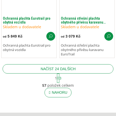
Ochranná plachta Eurotrail pro
Ochranná střešní plachta
obytná vozidla
obytného přívěsu karavanu
EuroTrail
Skladem u dodavatele
Skladem u dodavatele
5 849 Kč
3 079 Kč
od
od
Ochranná plachta Eurotrail pro
Ochranná střešní plachta
obytná vozidla
obytného přívěsu karavanu
EuroTrail
NAČÍST 24 DALŠÍCH
S
1
3
t
O
r
57
položek celkem
v
á
l
NAHORU
n
á
k
o
d
v
a
á
c
Z
n