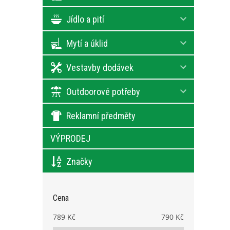
Jídlo a pití
Mytí a úklid
Vestavby dodávek
Outdoorové potřeby
Reklamní předměty
VÝPRODEJ
Značky
Cena
789
Kč
790
Kč