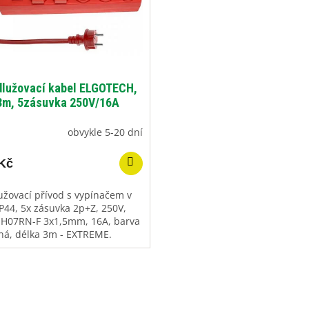
dlužovací kabel ELGOTECH,
3m, 5zásuvka 250V/16A
obvykle 5-20 dní
Kč
užovací přívod s vypínačem v
 IP44, 5x zásuvka 2p+Z, 250V,
 H07RN-F 3x1,5mm, 16A, barva
ná, délka 3m - EXTREME.
O
v
l