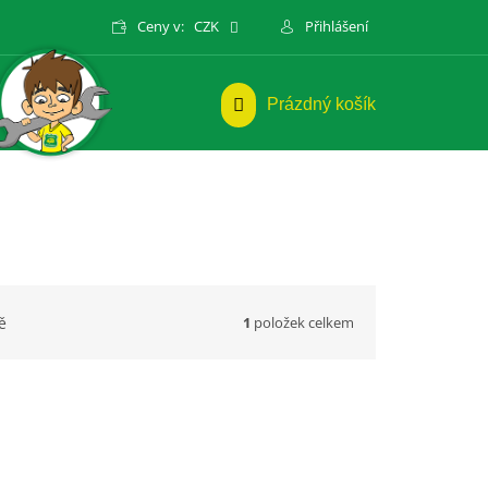
Ceny v:
CZK
Přihlášení
NÁKUPNÍ
Prázdný košík
KOŠÍK
1
položek celkem
ě