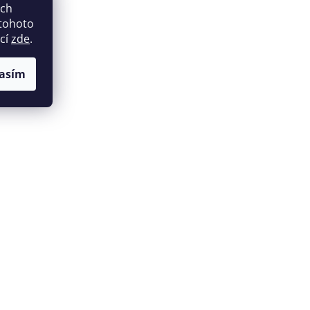
ich
 tohoto
ací
zde
.
asím