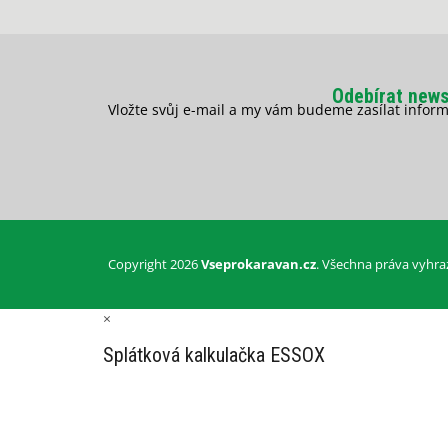
Odebírat news
Vložte svůj e-mail a my vám budeme zasílat info
Copyright 2026
Vseprokaravan.cz
. Všechna práva vyhra
×
Splátková kalkulačka ESSOX