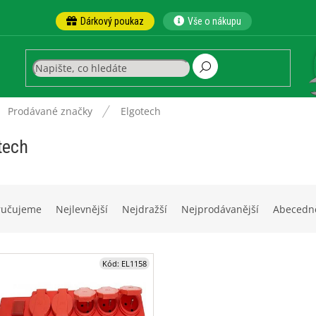
Dárkový poukaz
Vše o nákupu
ů
Prodávané značky
Elgotech
tech
ručujeme
Nejlevnější
Nejdražší
Nejprodávanější
Abecedn
Kód:
EL1158