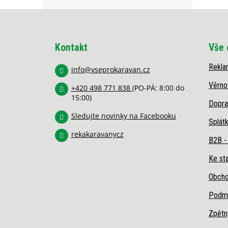
Z
á
p
Kontakt
Vše 
a
t
Rekla
í
info
@
vseprokaravan.cz
Věrno
+420 498 771 838
(PO-PÁ: 8:00 do
15:00)
Dopra
Sledujte novinky na Facebooku
Splát
rekakaravanycz
B2B -
Ke sta
Obcho
Podmí
Zpětn