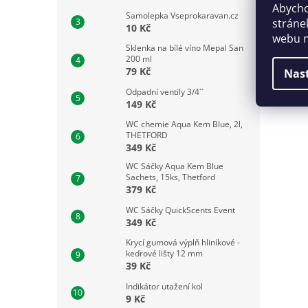
Abycho
Samolepka Vseprokaravan.cz
stráne
10 Kč
webu n
Sklenka na bílé víno Mepal San
200 ml
79 Kč
Nas
Odpadní ventily 3/4´´
149 Kč
WC chemie Aqua Kem Blue, 2l,
THETFORD
349 Kč
WC Sáčky Aqua Kem Blue
Sachets, 15ks, Thetford
379 Kč
WC Sáčky QuickScents Event
349 Kč
Krycí gumová výplň hliníkové -
kedrové lišty 12 mm
39 Kč
Indikátor utažení kol
9 Kč