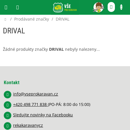
Přejít
NÁKU
na
obsah
KOŠÍ
Domů
/
Prodávané značky
/
DRIVAL
CZK
DRIVAL
Žádné produkty značky
DRIVAL
nebyly nalezeny...
Z
á
p
Kontakt
a
info
@
vseprokaravan.cz
t
í
+420 498 771 838
(PO-PÁ: 8:00 do 15:00)
Sledujte novinky na Facebooku
rekakaravanycz