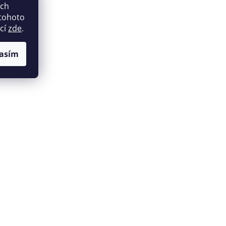
ich
 tohoto
ací
zde
.
asím