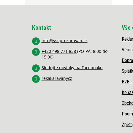
Z
á
p
Kontakt
Vše 
a
t
Rekla
í
info
@
vseprokaravan.cz
Věrno
+420 498 771 838
(PO-PÁ: 8:00 do
15:00)
Dopra
Sledujte novinky na Facebooku
Splát
rekakaravanycz
B2B -
Ke sta
Obcho
Podmí
Zpětn