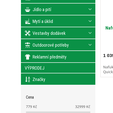
Jídlo a pití
Mytí a úklid
Naf
Vestavby dodávek
Outdoorové potřeby
1 03
Reklamní předměty
Nafuk
VÝPRODEJ
Quick
Značky
Cena
779
Kč
32999
Kč