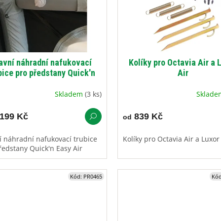
avní náhradní nafukovací
Kolíky pro Octavia Air a 
bice pro předstany Quick'n
Air
Easy Air
Skladem
(3 ks)
Sklad
199 Kč
839 Kč
od
í náhradní nafukovací trubice
Kolíky pro Octavia Air a Luxor
ředstany Quick'n Easy Air
Kód:
PR0465
Kó