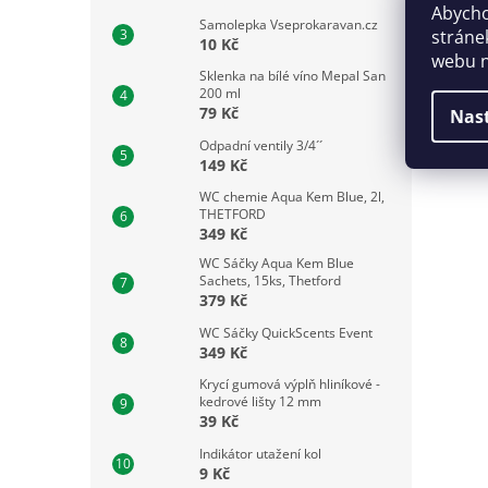
Abycho
Samolepka Vseprokaravan.cz
stráne
10 Kč
webu n
Sklenka na bílé víno Mepal San
200 ml
79 Kč
Nas
Odpadní ventily 3/4´´
149 Kč
WC chemie Aqua Kem Blue, 2l,
THETFORD
349 Kč
WC Sáčky Aqua Kem Blue
Sachets, 15ks, Thetford
379 Kč
WC Sáčky QuickScents Event
349 Kč
Krycí gumová výplň hliníkové -
kedrové lišty 12 mm
39 Kč
Indikátor utažení kol
9 Kč