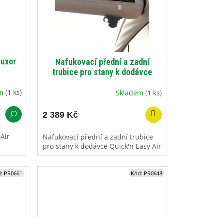
Luxor
Nafukovací přední a zadní
trubice pro stany k dodávce
Quick'n Easy Air
em
(1 ks)
Skladem
(1 ks)
2 389 Kč
 Air
Nafukovací přední a zadní trubice
pro stany k dodávce Quick'n Easy Air
d:
PR0661
Kód:
PR0648