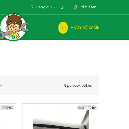
Ceny v:
CZK
Přihlášení
NÁKUPNÍ
Prázdný košík
KOŠÍK
6
položek celkem
ě
d:
PR0469
Kód:
PR0464