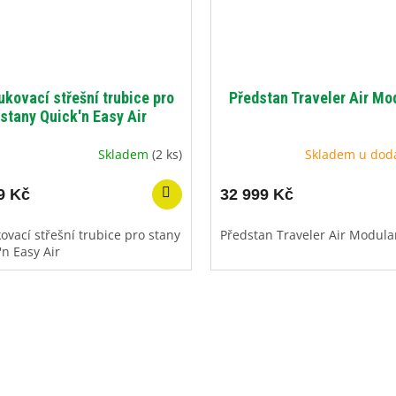
ukovací střešní trubice pro
Předstan Traveler Air Mo
stany Quick'n Easy Air
Skladem
(2 ks)
Skladem u dod
9 Kč
32 999 Kč
ovací střešní trubice pro stany
Předstan Traveler Air Modula
'n Easy Air
O
v
l
á
d
a