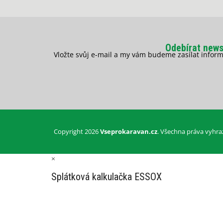
Odebírat news
Vložte svůj e-mail a my vám budeme zasílat info
Copyright 2026
Vseprokaravan.cz
. Všechna práva vyhra
×
Splátková kalkulačka ESSOX