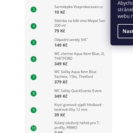
Abycho
Samolepka Vseprokaravan.cz
stráne
10 Kč
webu n
Sklenka na bílé víno Mepal San
200 ml
Nas
79 Kč
Odpadní ventily 3/4´´
149 Kč
WC chemie Aqua Kem Blue, 2l,
THETFORD
349 Kč
WC Sáčky Aqua Kem Blue
Sachets, 15ks, Thetford
379 Kč
WC Sáčky QuickScents Event
349 Kč
Krycí gumová výplň hliníkové -
kedrové lišty 12 mm
39 Kč
Kulatý závěsný háček pro T-
profily, FRIWO
7 Kč