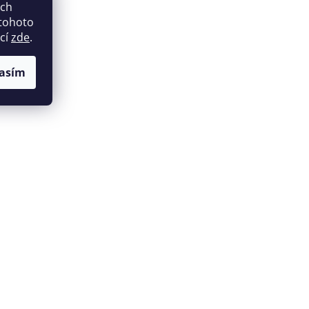
ich
 tohoto
ací
zde
.
asím