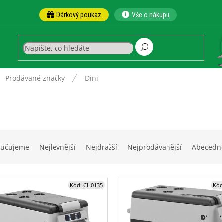
Dárkový poukaz
Vše o nákupu
ů
Prodávané značky
Dini
ručujeme
Nejlevnější
Nejdražší
Nejprodávanější
Abecedn
Kód:
CH0135
Kó