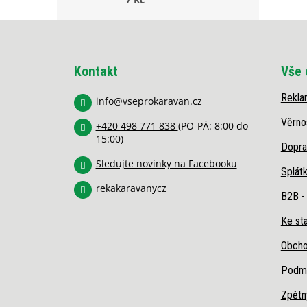
Z
á
p
Kontakt
Vše 
a
t
Rekla
í
info
@
vseprokaravan.cz
Věrno
+420 498 771 838
(PO-PÁ: 8:00 do
15:00)
Dopra
Sledujte novinky na Facebooku
Splát
rekakaravanycz
B2B -
Ke sta
Obcho
Podmí
Zpětn