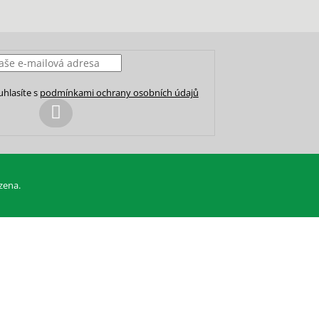
uhlasíte s
podmínkami ochrany osobních údajů
PŘIHLÁSIT
SE
zena.