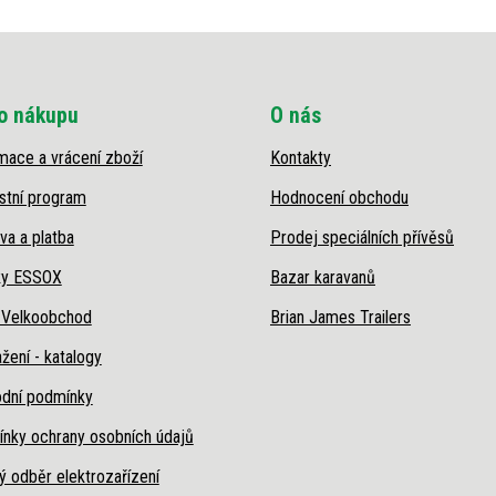
o nákupu
O nás
mace a vrácení zboží
Kontakty
stní program
Hodnocení obchodu
va a platba
Prodej speciálních přívěsů
ky ESSOX
Bazar karavanů
 Velkoobchod
Brian James Trailers
žení - katalogy
dní podmínky
nky ochrany osobních údajů
ý odběr elektrozařízení