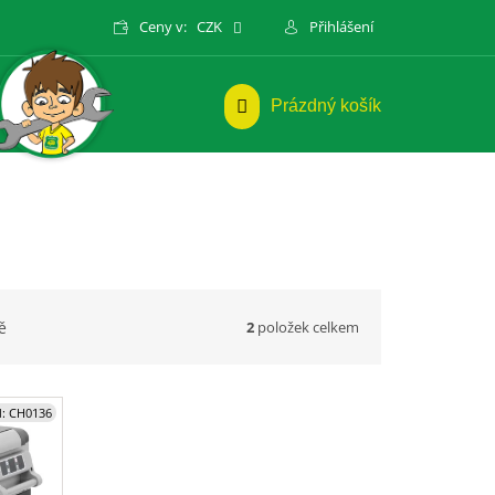
Ceny v:
CZK
Přihlášení
NÁKUPNÍ
Prázdný košík
KOŠÍK
2
položek celkem
ě
d:
CH0136