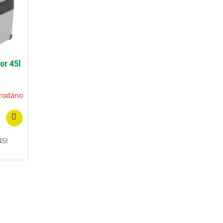
or 45l
rodáno
45l