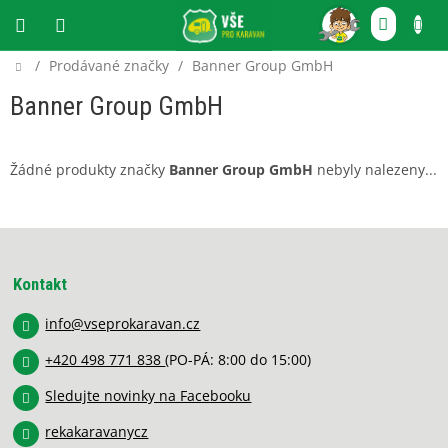
Přejít
NÁKU
na
obsah
KOŠÍ
Domů
/
Prodávané značky
/
Banner Group GmbH
CZK
Banner Group GmbH
Žádné produkty značky
Banner Group GmbH
nebyly nalezeny...
Z
á
p
Kontakt
a
info
@
vseprokaravan.cz
t
í
+420 498 771 838
(PO-PÁ: 8:00 do 15:00)
Sledujte novinky na Facebooku
rekakaravanycz