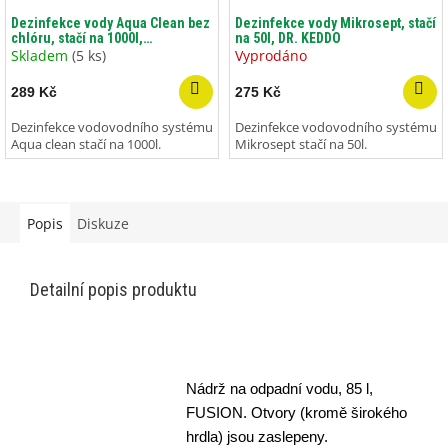
Dezinfekce vody Aqua Clean bez
Dezinfekce vody Mikrosept, stačí
chlóru, stačí na 1000l,
na 50l, DR. KEDDO
YACHTICON
Skladem
(5 ks)
Vyprodáno
289 Kč
275 Kč
Dezinfekce vodovodního systému
Dezinfekce vodovodního systému
Aqua clean stačí na 1000l.
Mikrosept stačí na 50l.
Popis
Diskuze
Detailní popis produktu
Nádrž na odpadní vodu, 85 l,
FUSION. Otvory (kromě širokého
hrdla) jsou zaslepeny.