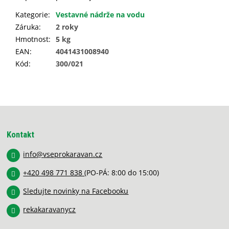
Kategorie
:
Vestavné nádrže na vodu
Záruka
:
2 roky
Hmotnost
:
5 kg
EAN
:
4041431008940
Kód
:
300/021
Z
á
p
Kontakt
a
info
@
vseprokaravan.cz
t
í
+420 498 771 838
(PO-PÁ: 8:00 do 15:00)
Sledujte novinky na Facebooku
rekakaravanycz