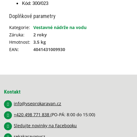
Kód: 300/023
Doplňkové parametry
Kategorie
:
Vestavné nádrže na vodu
Záruka
:
2 roky
Hmotnost
:
3.5 kg
EAN
:
4041431009930
Z
á
p
Kontakt
a
info
@
vseprokaravan.cz
t
í
+420 498 771 838
(PO-PÁ: 8:00 do 15:00)
Sledujte novinky na Facebooku
rekakaravanycz