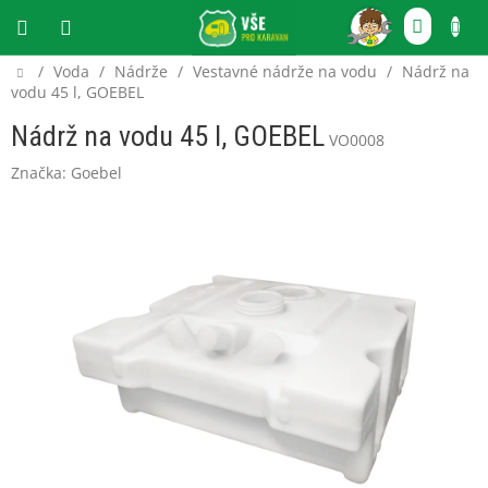
Přejít
NÁKU
na
obsah
KOŠÍ
Domů
/
Voda
/
Nádrže
/
Vestavné nádrže na vodu
/
Nádrž na
CZK
vodu 45 l, GOEBEL
Nádrž na vodu 45 l, GOEBEL
VO0008
Značka:
Goebel