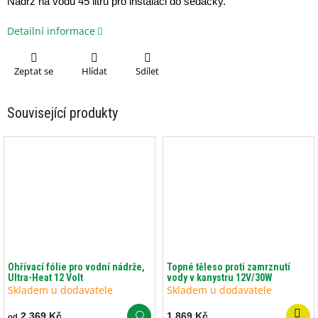
Nádrž na vodu 45 litrů p
ro instalaci do sedačky.
Detailní informace
Zeptat se
Hlídat
Sdílet
Související produkty
Ohřívací fólie pro vodní nádrže,
Topné těleso proti zamrznutí
Ultra-Heat 12 Volt
vody v kanystru 12V/30W
Skladem u dodavatele
Skladem u dodavatele
2 369 Kč
1 869 Kč
od