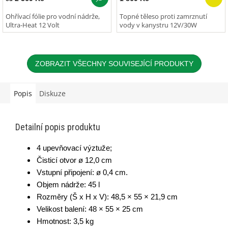
Ohřívací fólie pro vodní nádrže,
Topné těleso proti zamrznutí
Ultra-Heat 12 Volt
vody v kanystru 12V/30W
ZOBRAZIT VŠECHNY SOUVISEJÍCÍ PRODUKTY
Popis
Diskuze
Detailní popis produktu
4 upevňovací výztuže;
Čisticí otvor ø 12,0
 cm
V
stupní připojení: ø 0,4 cm.
Objem nádrže: 45 l
Rozměry (Š x H x V): 48,5 × 55 × 21,9 cm
Velikost balení: 48 × 55 × 25 cm
Hmotnost: 3,5 kg