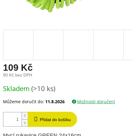
109 Kč
90 Kč bez DPH
Měrná
Skladem
(>10 ks)
cena:
Můžeme doručit do:
11.8.2026
Možnosti doručení
Přidat do košíku
Mycí rukavice GREEN 24x16cm