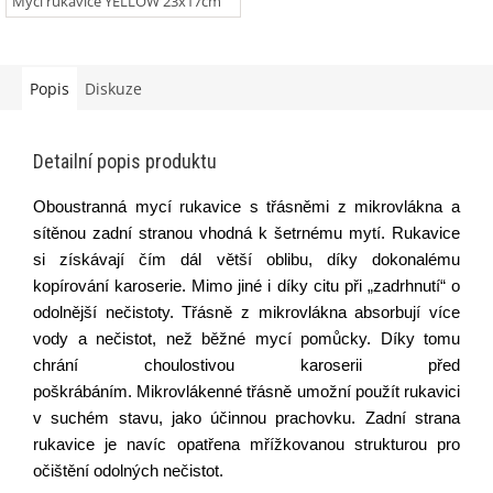
Mycí rukavice YELLOW 23x17cm
Popis
Diskuze
Detailní popis produktu
Oboustranná mycí rukavice s třásněmi z mikrovlákna a
sítěnou zadní stranou vhodná k šetrnému mytí. Rukavice
si získávají čím dál větší oblibu, díky dokonalému
kopírování karoserie.
Mimo jiné i díky citu při „zadrhnutí“ o
odolnější nečistoty. Třásně z mikrovlákna absorbují více
vody a nečistot, než běžné mycí pomůcky. Díky tomu
chrání choulostivou karoserii před
poškrábáním. Mikrovlákenné třásně umožní použít rukavici
v suchém stavu, jako účinnou prachovku. Zadní strana
rukavice je navíc opatřena mřížkovanou strukturou pro
očištění odolných nečistot.