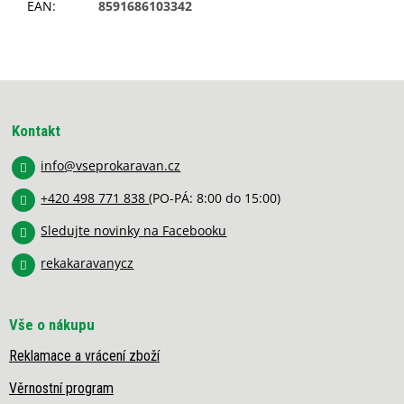
EAN
:
8591686103342
Z
á
p
Kontakt
a
info
@
vseprokaravan.cz
t
í
+420 498 771 838
(PO-PÁ: 8:00 do 15:00)
Sledujte novinky na Facebooku
rekakaravanycz
Vše o nákupu
Reklamace a vrácení zboží
Věrnostní program