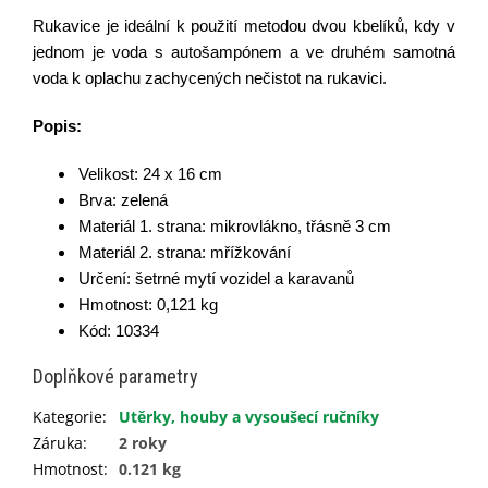
Rukavice je ideální k použití metodou dvou kbelíků, kdy v
jednom je voda s autošampónem a ve druhém samotná
voda k oplachu zachycených nečistot na rukavici.
Popis:
Velikost: 24 x 16 cm
Brva: zelená
Materiál 1. strana:
mikrovlákno, třásně 3 cm
Materiál 2. strana: mřížkování
Určení: šetrné mytí vozidel a karavanů
Hmotnost: 0,121 kg
Kód: 10334
Doplňkové parametry
Kategorie
:
Utěrky, houby a vysoušecí ručníky
Záruka
:
2 roky
Hmotnost
:
0.121 kg