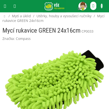
Přejít
NÁKU
na
obsah
KOŠÍ
Domů
/
Mytí a úklid
/
Utěrky, houby a vysoušecí ručníky
/
Mycí
CZK
rukavice GREEN 24x16cm
Mycí rukavice GREEN 24x16cm
CP0033
Značka:
Compass