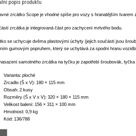
ilní popis produktu
avné zrcátko Scope je vhodné spíše pro vozy s hranatějším tvarem 
ástí zrcátka je integrovaná část pro zachycení mrtvého bodu.
tko se uchycuje dvěma plastovými úchyty (jejich součástí jsou šroub
dním gumovým popruhem, který se uchytává za spodní hranu vozidla
nasazení samotného zrcátka na tyčku je zapotřebí šroubovák, tyčka
Varianta: ploché
Zrcadlo (Š x V): 180 × 115 mm
Obsah: 2 kusy
Rozměry (Š x V x V): 320 × 180 × 115 mm
Velikost balení: 156 × 311 × 100 mm
Hmotnost: 0,9 kg
Kód: 136/788