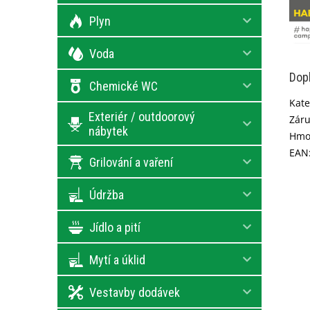
Plyn
Voda
Dop
Chemické WC
Kate
Exteriér / outdoorový
Zár
nábytek
Hmo
EAN
Grilování a vaření
Údržba
Jídlo a pití
Mytí a úklid
Vestavby dodávek