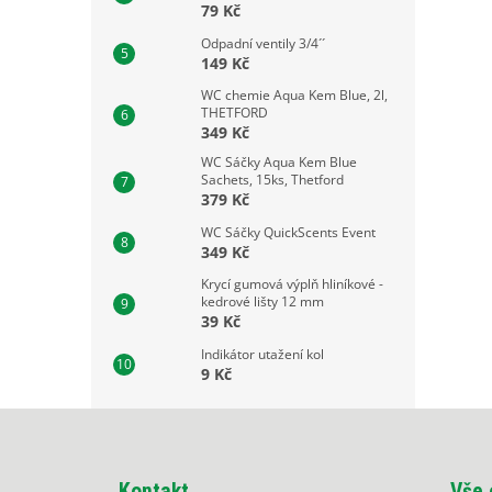
79 Kč
Odpadní ventily 3/4´´
149 Kč
WC chemie Aqua Kem Blue, 2l,
THETFORD
349 Kč
WC Sáčky Aqua Kem Blue
Sachets, 15ks, Thetford
379 Kč
WC Sáčky QuickScents Event
349 Kč
Krycí gumová výplň hliníkové -
kedrové lišty 12 mm
39 Kč
Indikátor utažení kol
9 Kč
Z
á
p
Kontakt
Vše 