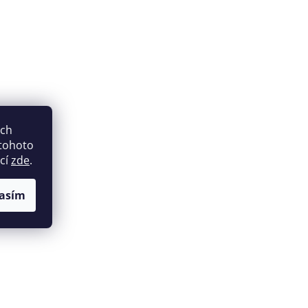
ich
 tohoto
ací
zde
.
asím