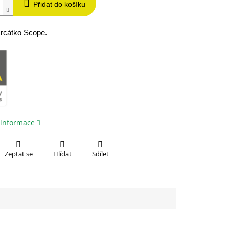
Přidat do košíku
rcátko Scope.
 informace
Zeptat se
Hlídat
Sdílet