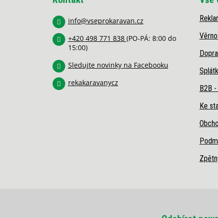
a
t
Rekla
í
info
@
vseprokaravan.cz
Věrno
+420 498 771 838
(PO-PÁ: 8:00 do
15:00)
Dopra
Sledujte novinky na Facebooku
Splát
rekakaravanycz
B2B -
Ke sta
Obcho
Podmí
Zpětn