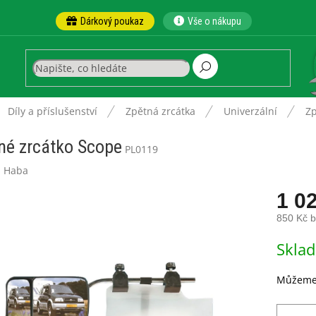
Dárkový poukaz
Vše o nákupu
ů
Díly a příslušenství
Zpětná zrcátka
Univerzální
Zp
né zrcátko Scope
PL0119
:
Haba
1 0
850 Kč 
Měrná
Skla
cena:
Můžeme 