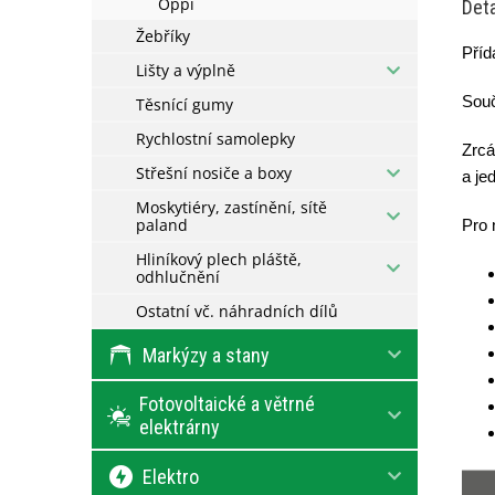
Oppi
Deta
Žebříky
Příd
Lišty a výplně
Souč
Těsnící gumy
Rychlostní samolepky
Zrcá
Střešní nosiče a boxy
a je
Moskytiéry, zastínění, sítě
paland
Pro 
Hliníkový plech pláště,
odhlučnění
Ostatní vč. náhradních dílů
Markýzy a stany
Fotovoltaické a větrné
elektrárny
Elektro