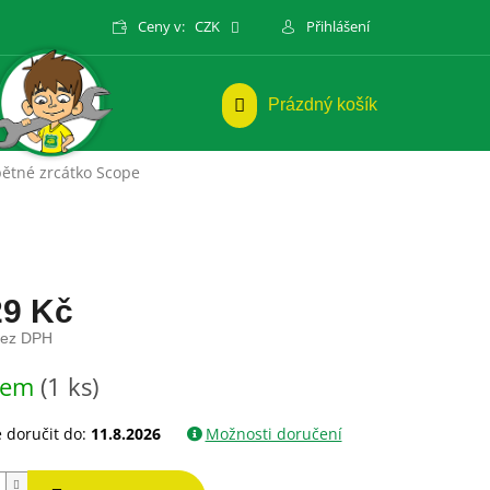
Ceny v:
CZK
Přihlášení
NÁKUPNÍ
Prázdný košík
KOŠÍK
ětné zrcátko Scope
29 Kč
bez DPH
dem
(1 ks)
doručit do:
11.8.2026
Možnosti doručení