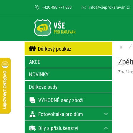
Přejít
+420 498 771 838
info@vseprokaravan.cz
na
obsah
P
Přeskočit
Dom
Dárkový poukaz
kategorie
o
s
Zpět
AKCE
t
r
Značka
NOVINKY
a
n
Dárkové sady
n
í
VÝHODNÉ sady zboží
p
a
Fotovoltaika pro dům
n
e
Díly a příslušenství
l