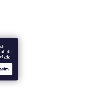
ich
 tohoto
ací
zde
.
asím