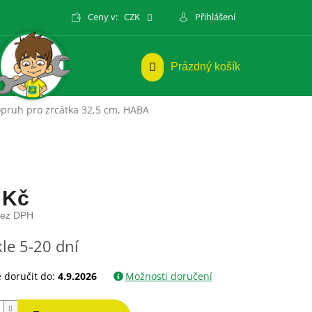
Ceny v:
CZK
Přihlášení
NÁKUPNÍ
Prázdný košík
KOŠÍK
pruh pro zrcátka 32,5 cm, HABA
 Kč
bez DPH
le 5-20 dní
doručit do:
4.9.2026
Možnosti doručení