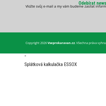
Odebírat news
Vložte svůj e-mail a my vám budeme zasílat info
Copyright 2026
Vseprokaravan.cz
. Všechna práva vyhra
×
Splátková kalkulačka ESSOX