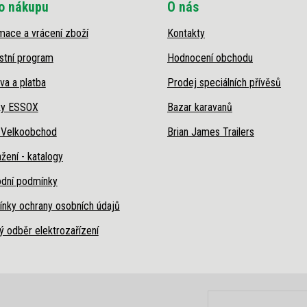
o nákupu
O nás
mace a vrácení zboží
Kontakty
stní program
Hodnocení obchodu
va a platba
Prodej speciálních přívěsů
ky ESSOX
Bazar karavanů
 Velkoobchod
Brian James Trailers
žení - katalogy
dní podmínky
nky ochrany osobních údajů
ý odběr elektrozařízení