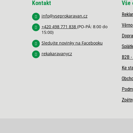
Kontakt
Vše 
a
t
Rekla
í
info
@
vseprokaravan.cz
Věrno
+420 498 771 838
(PO-PÁ: 8:00 do
15:00)
Dopra
Sledujte novinky na Facebooku
Splát
rekakaravanycz
B2B -
Ke sta
Obcho
Podmí
Zpětn