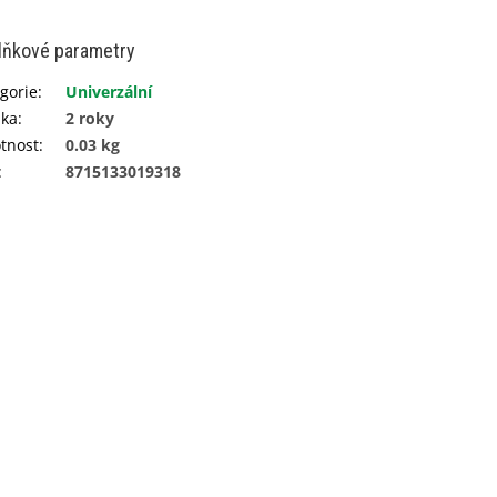
lňkové parametry
gorie
:
Univerzální
uka
:
2 roky
tnost
:
0.03 kg
:
8715133019318