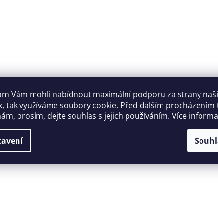
m Vám mohli nabídnout maximální podporu za strany naš
k, tak využíváme soubory cookie. Před dalším procházením
ám, prosím, dejte souhlas s jejich používáním. Více inform
tavení
Souhl