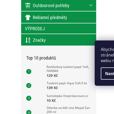
Outdoorové potřeby
Reklamní předměty
VÝPRODEJ
Značky
Abycho
stráne
Top 10 produktů
webu n
Rozkladový toaletní papír Soft,
FIAMMA
Nas
129 Kč
Toaletní papír Aqua Soft 6 ks
139 Kč
Samolepka Vseprokaravan.cz
10 Kč
Sklenka na bílé víno Mepal San
200 ml