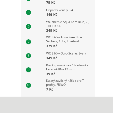
79 Kč
Odpadní ventily 3/4´´
149 Kč
WC chemie Aqua Kem Blue, 2l,
THETFORD
349 Kč
WC Sáčky Aqua Kem Blue
Sachets, 15ks, Thetford
379 Kč
WC Sáčky QuickScents Event
349 Kč
Krycí gumová výplň hliníkové -
kedrové lišty 12 mm
39 Kč
Kulatý závěsný háček pro T-
profily, FRIWO
7 Kč
Z
á
p