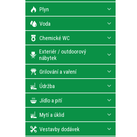
Plyn
Voda
Chemické WC
Exteriér / outdoorový
nábytek
Grilování a vaření
Údržba
Jídlo a pití
Mytí a úklid
Vestavby dodávek