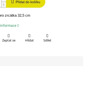
Přidat do košíku
ro zrcátka 32,5 cm
 informace
Zeptat se
Hlídat
Sdílet