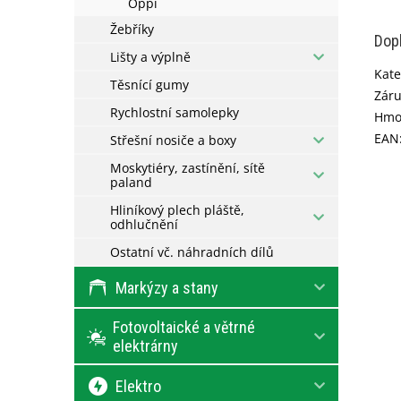
Oppi
Žebříky
Dop
Lišty a výplně
Kate
Těsnící gumy
Zár
Rychlostní samolepky
Hmo
EAN
Střešní nosiče a boxy
Moskytiéry, zastínění, sítě
paland
Hliníkový plech pláště,
odhlučnění
Ostatní vč. náhradních dílů
Markýzy a stany
Fotovoltaické a větrné
elektrárny
Elektro