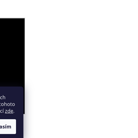
ich
 tohoto
ací
zde
.
asím