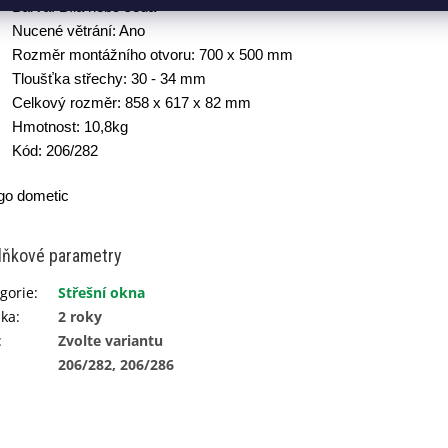
Barva: Bílá nebo šedá
Nucené větrání: Ano
Rozměr montážního otvoru: 700 x 500 mm
Tloušťka střechy: 30 - 34 mm
Celkový rozměr: 858 x 617 x 82 mm
Hmotnost: 10,8kg
Kód: 206/282
lňkové parametry
gorie
:
Střešní okna
uka
:
2 roky
:
Zvolte variantu
206/282, 206/286