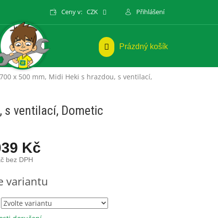
Ceny v:
CZK
Přihlášení
NÁKUPNÍ
Prázdný košík
KOŠÍK
700 x 500 mm, Midi Heki s hrazdou, s ventilací,
 s ventilací, Dometic
039 Kč
Kč bez DPH
e variantu