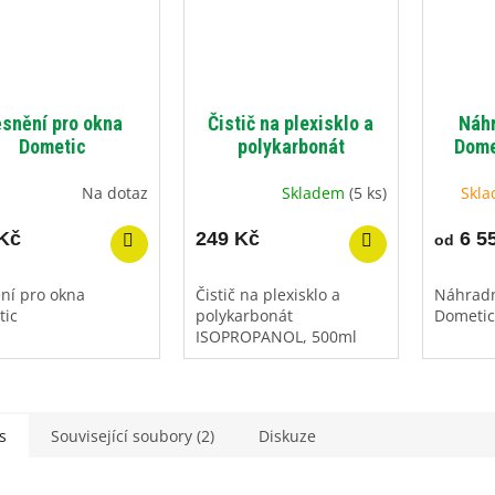
snění pro okna
Čistič na plexisklo a
Náhr
Dometic
polykarbonát
Dome
ISOPROPANOL, 500ml
Na dotaz
Skladem
(5 ks)
Skla
Kč
249 Kč
6 5
od
ní pro okna
Čistič na plexisklo a
Náhradn
tic
polykarbonát
Dometic 
ISOPROPANOL, 500ml
s
Související soubory (2)
Diskuze