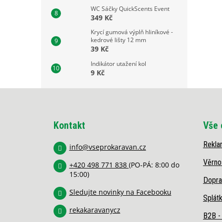
WC Sáčky QuickScents Event
349 Kč
Krycí gumová výplň hliníkové -
kedrové lišty 12 mm
39 Kč
Indikátor utažení kol
9 Kč
Z
á
p
Kontakt
Vše 
a
t
Rekla
í
info
@
vseprokaravan.cz
Věrno
+420 498 771 838
(PO-PÁ: 8:00 do
15:00)
Dopra
Sledujte novinky na Facebooku
Splát
rekakaravanycz
B2B -