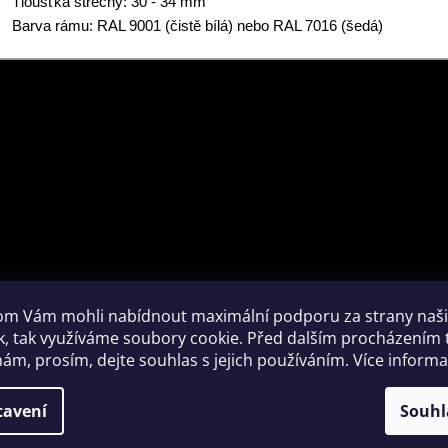
Tloušťka střechy: 30 - 34 mm
Barva rámu: RAL 9001 (čistě bílá) nebo RAL 7016 (šedá)
m Vám mohli nabídnout maximální podporu za strany naš
k, tak využíváme soubory cookie. Před dalším procházením
ám, prosím, dejte souhlas s jejich používáním. Více inform
tavení
Souhl
nické údaje: