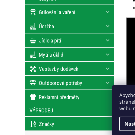
Grilování a vaření
Údržba
Jídlo a pití
Mytí a úklid
Vestavby dodávek
Outdoorové potřeby
Abycho
Reklamní předměty
stráne
webu n
VÝPRODEJ
Nas
Značky
Tech