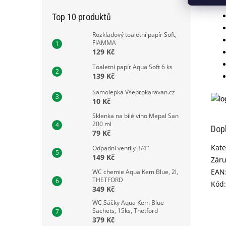
Top 10 produktů
Rozkladový toaletní papír Soft,
FIAMMA
129 Kč
Toaletní papír Aqua Soft 6 ks
139 Kč
Samolepka Vseprokaravan.cz
10 Kč
Sklenka na bílé víno Mepal San
200 ml
Dop
79 Kč
Kate
Odpadní ventily 3/4´´
149 Kč
Zár
EAN
WC chemie Aqua Kem Blue, 2l,
THETFORD
Kód
:
349 Kč
WC Sáčky Aqua Kem Blue
Sachets, 15ks, Thetford
379 Kč