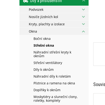
Díly a příslušenství
l
Podvozek
Nosiče jízdních kol
Kryty, plachty a izolace
Okna
Boční okna
Střešní okna
Náhradní střešní kryty k
oknům
Střešní ventilátory
Díly k oknům
Náhradní díly k roletám
Pístnice a ramena na okna
Souvis
Doplňky k oknům
Moskytiéry a sluneční clony,
roletky, komplety