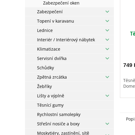
Zabezpečení oken
Zabezpečení
Topení v karavanu
Lednice
Tě
Interiér / Interiérový nábytek
Klimatizace
Servisní dvířka
749 
Schůdky
Zpětná zrcátka
Těsně
Dome
Žebříky
Lišty a výplně
Těsnící gumy
Rychlostní samolepky
Popi
Střešní nosiče a boxy
Moskytiéry, zastínění, sítě