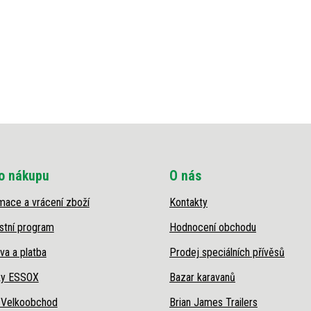
o nákupu
O nás
mace a vrácení zboží
Kontakty
stní program
Hodnocení obchodu
va a platba
Prodej speciálních přívěsů
ky ESSOX
Bazar karavanů
 Velkoobchod
Brian James Trailers