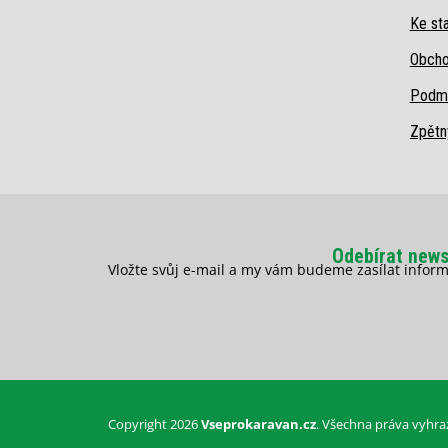
Ke sta
Obcho
Podmí
Zpětn
Odebírat news
Vložte svůj e-mail a my vám budeme zasílat info
Copyright 2026
Vseprokaravan.cz
. Všechna práva vyhra