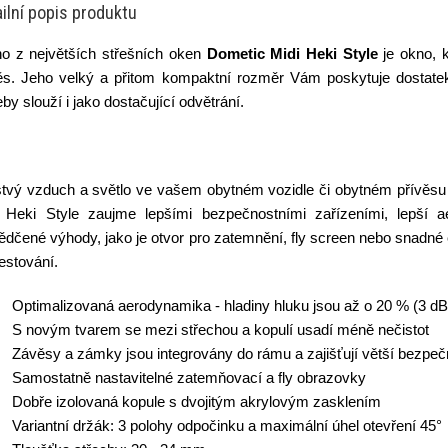
ilní popis produktu
o z největších střešních oken
Dometic Midi Heki Style
je okno, k
ěs. Jeho velký a přitom kompaktní rozměr Vám poskytuje dostatek
eby slouží i jako dostačující odvětrání.
tvý vzduch a světlo ve vašem obytném vozidle či obytném přívěsu 
 Heki Style zaujme lepšími bezpečnostními zařízeními, lepší 
dčené výhody, jako je otvor pro zatemnění, fly screen nebo snadné či
cestování.
Optimalizovaná aerodynamika - hladiny hluku jsou až o 20 % (3 dB)
S novým tvarem se mezi střechou a kopulí usadí méně nečistot
Závěsy a zámky jsou integrovány do rámu a zajišťují větší bezpeč
Samostatně nastavitelné zatemňovací a fly obrazovky
Dobře izolovaná kopule s dvojitým akrylovým zasklením
Variantní držák: 3 polohy odpočinku a maximální úhel otevření 45°