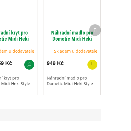
Další
adní kryt pro
Náhradní madlo pro
produkt
tic Midi Heki
Dometic Midi Heki
Style
Style
dem u dodavatele
Skladem u dodavatele
59 Kč
949 Kč
í kryt pro
Náhradní madlo pro
Midi Heki Style
Dometic Midi Heki Style