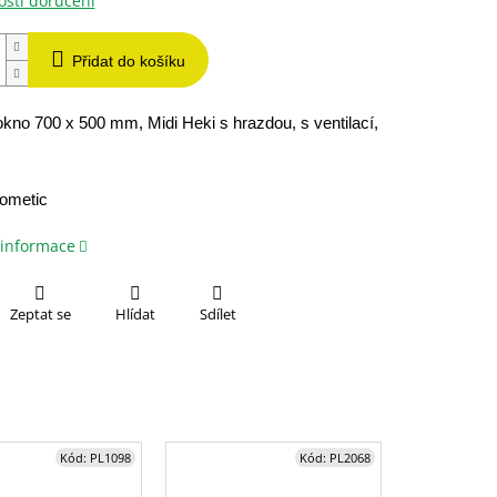
sti doručení
Přidat do košíku
okno 700 x 500 mm, Midi Heki s hrazdou, s ventilací,
 informace
Zeptat se
Hlídat
Sdílet
Kód:
PL1098
Kód:
PL2068