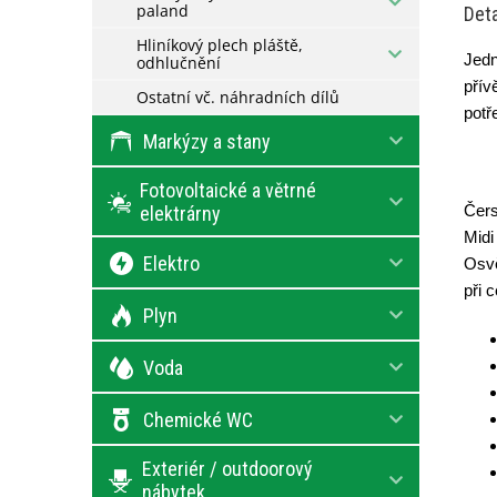
paland
Deta
Hliníkový plech pláště,
Jedn
odhlučnění
přív
Ostatní vč. náhradních dílů
potř
Markýzy a stany
Fotovoltaické a větrné
Čers
elektrárny
Midi
Elektro
Osvě
při 
Plyn
Voda
Chemické WC
Exteriér / outdoorový
nábytek