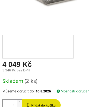
4 049 Kč
3 346 Kč bez DPH
Měrná
Skladem
(2 ks)
cena:
Můžeme doručit do:
10.8.2026
Možnosti doručení
Přidat do košíku