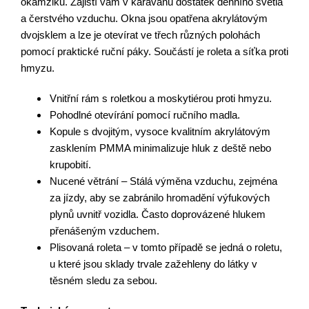
okamžiku. Zajistí vám v karavanu dostatek denního světla 
a čerstvého vzduchu. Okna jsou opatřena akrylátovým 
dvojsklem a lze je otevírat ve třech různých polohách 
pomocí praktické ruční páky. Součástí je roleta a síťka proti 
hmyzu.
Vnitřní rám s roletkou a moskytiérou proti hmyzu.
Pohodlné otevírání pomocí ručního madla.
Kopule s dvojitým, vysoce kvalitním akrylátovým 
zasklením PMMA minimalizuje hluk z deště nebo 
krupobití.
Nucené větrání – Stálá výměna vzduchu, zejména 
za jízdy, aby se zabránilo hromadění výfukových 
plynů uvnitř vozidla. Často doprovázené hlukem 
přenášeným vzduchem.
Plisovaná roleta – v tomto případě se jedná o roletu, 
u které jsou sklady trvale zažehleny do látky v 
těsném sledu za sebou.