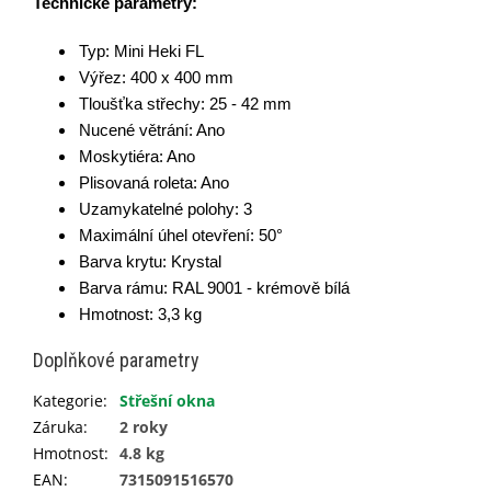
Technické parametry:
Typ: Mini Heki FL
Výřez: 400 x 400 mm
Tloušťka střechy: 25 - 42 mm
Nucené větrání: Ano
Moskytiéra: Ano
Plisovaná roleta: Ano
Uzamykatelné polohy: 3
Maximální úhel otevření: 50°
Barva krytu: Krystal
Barva rámu:
RAL 9001 -
krémově bílá
Hmotnost: 3,3 kg
Doplňkové parametry
Kategorie
:
Střešní okna
Záruka
:
2 roky
Hmotnost
:
4.8 kg
EAN
:
7315091516570