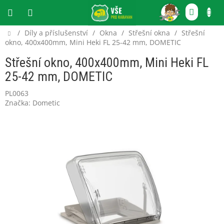
Přejít
NÁKU
na
obsah
KOŠÍ
Domů
/
Díly a příslušenství
/
Okna
/
Střešní okna
/
Střešní
CZK
okno, 400x400mm, Mini Heki FL 25-42 mm, DOMETIC
Střešní okno, 400x400mm, Mini Heki FL
25-42 mm, DOMETIC
PL0063
Značka:
Dometic