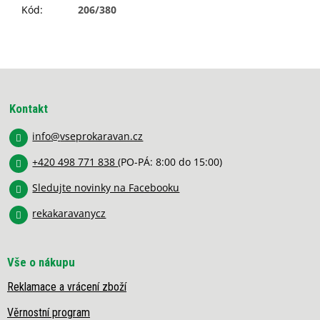
Kód
:
206/380
Z
á
p
Kontakt
a
info
@
vseprokaravan.cz
t
í
+420 498 771 838
(PO-PÁ: 8:00 do 15:00)
Sledujte novinky na Facebooku
rekakaravanycz
Vše o nákupu
Reklamace a vrácení zboží
Věrnostní program