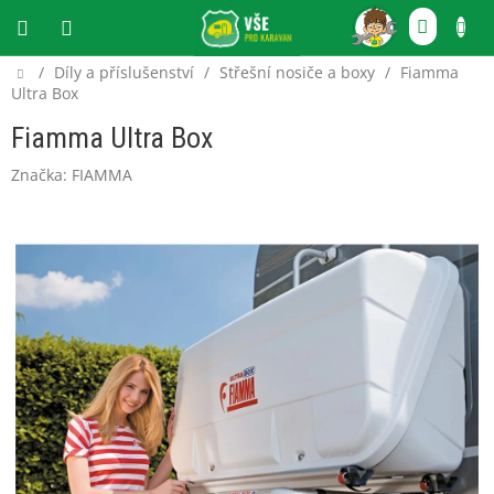
Přejít
NÁKU
na
obsah
KOŠÍ
Domů
/
Díly a příslušenství
/
Střešní nosiče a boxy
/
Fiamma
CZK
Ultra Box
Fiamma Ultra Box
Značka:
FIAMMA