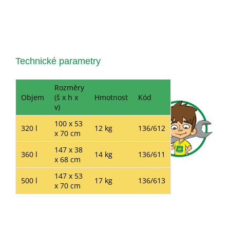
Technické parametry
Rozměry
Objem
(š x h x
Hmotnost
Kód
v)
100 x 53
320 l
12 kg
136/612
x 70 cm
147 x 38
360 l
14 kg
136/611
x 68 cm
147 x 53
500 l
17 kg
136/613
x 70 cm