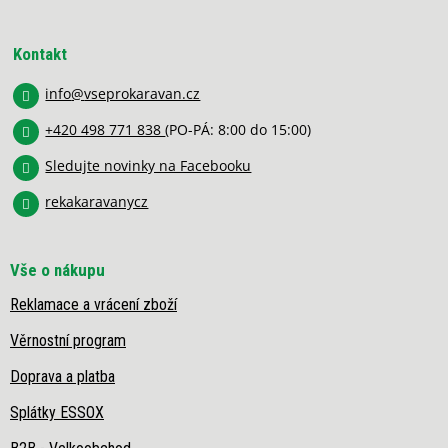
Z
á
p
Kontakt
a
info
@
vseprokaravan.cz
t
í
+420 498 771 838
(PO-PÁ: 8:00 do 15:00)
Sledujte novinky na Facebooku
rekakaravanycz
Vše o nákupu
Reklamace a vrácení zboží
Věrnostní program
Doprava a platba
Splátky ESSOX