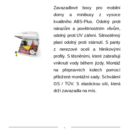
Zavazadlové boxy pro mobilní
domy a minibusy z vysoce
kvalitního ABS-Plus. Odolný proti
nárazům a povětrnostním vlivům,
odolný proti UV záření. Silnostěnný
plast odolný proti stárnutí. S panty
z nerezové oceli a hliníkovými
profily. S těsněními, které zabraňují
vniknutí vody během jízdy. Montáž
na přepravních kolech pomocí
přiložené montážní sady. Schválení
GS / TÜV. S elastickou sítí, která
drží zavazadla na mís.
-