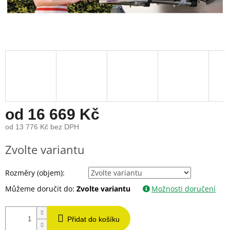
od
16 669 Kč
od
13 776 Kč
bez DPH
Měrná
Zvolte variantu
cena:
Rozměry (objem):
Můžeme doručit do:
Zvolte variantu
Možnosti doručení
Přidat do košíku