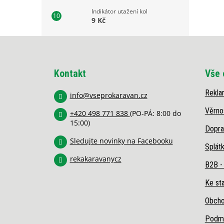
Indikátor utažení kol
9 Kč
Z
á
p
Kontakt
Vše 
a
t
Rekla
í
info
@
vseprokaravan.cz
Věrno
+420 498 771 838
(PO-PÁ: 8:00 do
15:00)
Dopra
Sledujte novinky na Facebooku
Splát
rekakaravanycz
B2B -
Ke sta
Obcho
Podmí