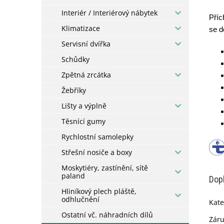
Interiér / Interiérový nábytek
Příc
Klimatizace
se d
Servisní dvířka
Schůdky
Zpětná zrcátka
Žebříky
Lišty a výplně
Těsnící gumy
Rychlostní samolepky
Střešní nosiče a boxy
Moskytiéry, zastínění, sítě
paland
Dop
Hliníkový plech pláště,
odhlučnění
Kate
Ostatní vč. náhradních dílů
Zár