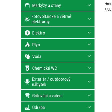
Hmo
Markýzy a stany
EAN
Fotovoltaické a větrné
elektrárny
Elektro
Plyn
Voda
Chemické WC
Exteriér / outdoorový
nábytek
Grilování a vaření
Údržba