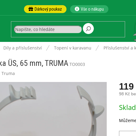
Dárkový poukaz
Vše o nákupu
ů
Díly a příslušenství
Topení v karavanu
Příslušenství a 
ka ÜS, 65 mm, TRUMA
TO0003
:
Truma
119
98 Kč b
Měrná
Skla
cena:
Můžeme 