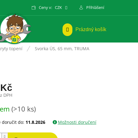
Ceny v:
CZK
Přihlášení
NÁKUPNÍ
Prázdný košík
KOŠÍK
kryty topení
Svorka ÜS, 65 mm, TRUMA
 Kč
ez DPH
dem
(>10 ks)
doručit do:
11.8.2026
Možnosti doručení