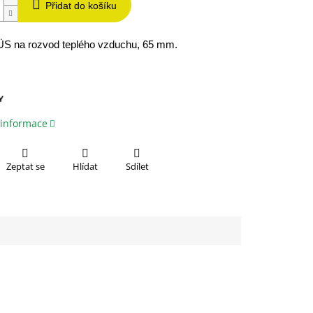
Přidat do košíku
ÜS na rozvod teplého vzduchu, 65 mm.
 informace
Zeptat se
Hlídat
Sdílet