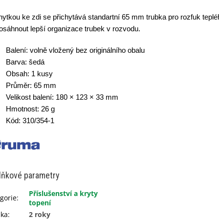
hytkou ke zdi se přichytává standartní 65 mm trubka pro rozfuk tepl
osáhnout lepší organizace trubek v rozvodu.
Balení: volně vložený bez originálního obalu
Barva: šedá
Obsah: 1 kusy
Průměr: 65 mm
Velikost balení: 180 × 123 × 33 mm
Hmotnost: 26 g
Kód: 310/354-1
lňkové parametry
Příslušenství a kryty
gorie
:
topení
uka
:
2 roky