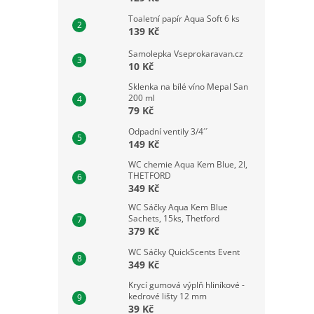
Toaletní papír Aqua Soft 6 ks
139 Kč
Samolepka Vseprokaravan.cz
10 Kč
Sklenka na bílé víno Mepal San
200 ml
79 Kč
Odpadní ventily 3/4´´
149 Kč
WC chemie Aqua Kem Blue, 2l,
THETFORD
349 Kč
WC Sáčky Aqua Kem Blue
Sachets, 15ks, Thetford
379 Kč
WC Sáčky QuickScents Event
349 Kč
Krycí gumová výplň hliníkové -
kedrové lišty 12 mm
39 Kč