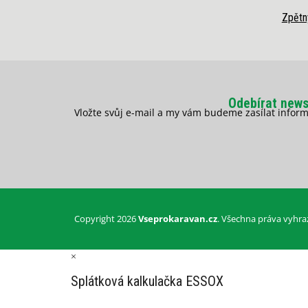
Zpětn
Odebírat news
Vložte svůj e-mail a my vám budeme zasílat info
Copyright 2026
Vseprokaravan.cz
. Všechna práva vyhra
×
Splátková kalkulačka ESSOX