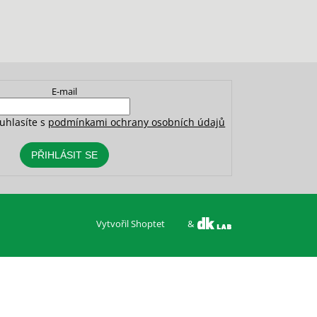
E-mail
uhlasíte s
podmínkami ochrany osobních údajů
PŘIHLÁSIT SE
Vytvořil Shoptet
&