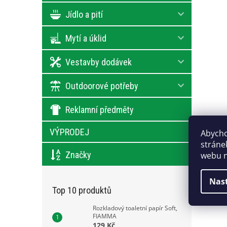
Jídlo a pití
Mytí a úklid
Vestavby dodávek
Outdoorové potřeby
Reklamní předměty
VÝPRODEJ
Abycho
stráne
Značky
webu n
Nas
Top 10 produktů
Rozkladový toaletní papír Soft,
FIAMMA
129 Kč