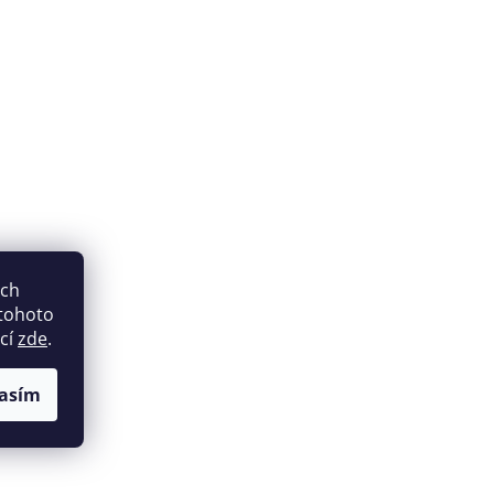
ich
 tohoto
ací
zde
.
asím