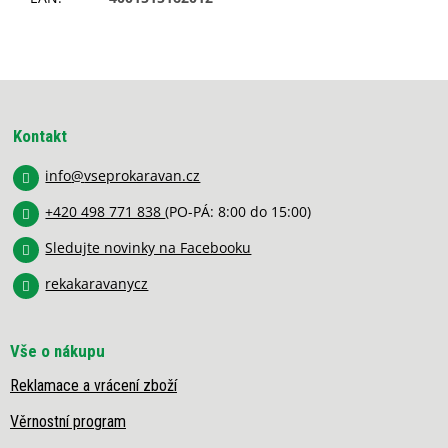
Z
á
p
Kontakt
a
info
@
vseprokaravan.cz
t
í
+420 498 771 838
(PO-PÁ: 8:00 do 15:00)
Sledujte novinky na Facebooku
rekakaravanycz
Vše o nákupu
Reklamace a vrácení zboží
Věrnostní program