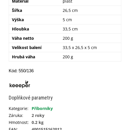
Materiál
plast
Šířka
26,5 cm
Výška
5 cm
Hloubka
33,5 cm
Váha netto
200 g
Velikost balení
33,5 x 26,5 x 5 cm
Hrubá váha
200 g
Kód: 550/136
Doplňkové parametry
Kategorie
:
Příborníky
Záruka
:
2 roky
Hmotnost
:
0.2 kg
EAN
:
4001515162012