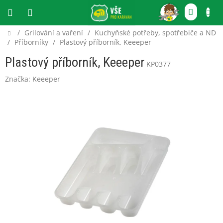
Přejít
NÁKU
na
obsah
KOŠÍ
Domů
/
Grilování a vaření
/
Kuchyňské potřeby, spotřebiče a ND
CZK
/
Příborníky
/
Plastový příborník, Keeeper
Plastový příborník, Keeeper
KP0377
Značka:
Keeeper