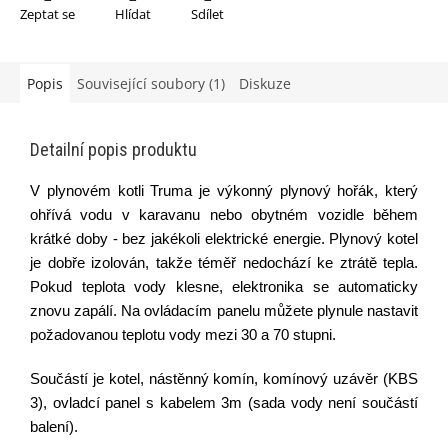
Zeptat se
Hlídat
Sdílet
Popis
Související soubory (1)
Diskuze
Detailní popis produktu
V plynovém kotli Truma je výkonný plynový hořák, který
ohřívá vodu v karavanu nebo obytném vozidle během
krátké doby - bez jakékoli elektrické energie. Plynový kotel
je dobře izolován, takže téměř nedochází ke ztrátě tepla.
Pokud teplota vody klesne, elektronika se automaticky
znovu zapálí. Na ovládacím panelu můžete plynule nastavit
požadovanou teplotu vody mezi 30 a 70 stupni.
Součástí je kotel, nástěnný komín,
komínový uzávěr (KBS
3),
ovladcí panel s kabelem 3m (sada vody není součástí
balení).