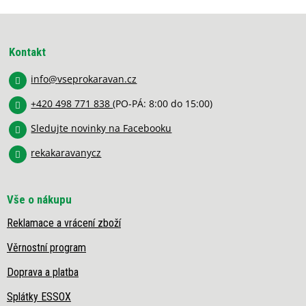
Z
á
p
Kontakt
a
info
@
vseprokaravan.cz
t
í
+420 498 771 838
(PO-PÁ: 8:00 do 15:00)
Sledujte novinky na Facebooku
rekakaravanycz
Vše o nákupu
Reklamace a vrácení zboží
Věrnostní program
Doprava a platba
Splátky ESSOX