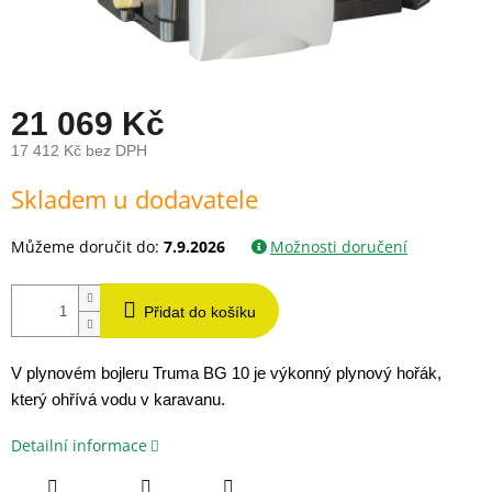
21 069 Kč
17 412 Kč bez DPH
Měrná
Skladem u dodavatele
cena:
Můžeme doručit do:
7.9.2026
Možnosti doručení
Přidat do košíku
V plynovém bojleru Truma BG 10 je výkonný plynový hořák, 
který ohřívá vodu v karavanu. 
Detailní informace