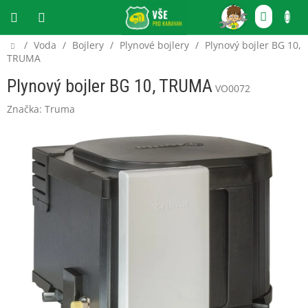
Přejít
NÁKU
na
obsah
KOŠÍ
Domů
/
Voda
/
Bojlery
/
Plynové bojlery
/
Plynový bojler BG 10,
CZK
TRUMA
Plynový bojler BG 10, TRUMA
VO0072
Značka:
Truma