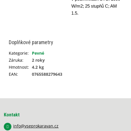
W/m2; 25 stupňů C; AM
1.5.
Doplňkové parametry
Kategorie
:
Pevné
Záruka
:
2 roky
Hmotnost
:
4.2 kg
EAN
:
0765588279643
Z
á
p
Kontakt
a
info
@
vseprokaravan.cz
t