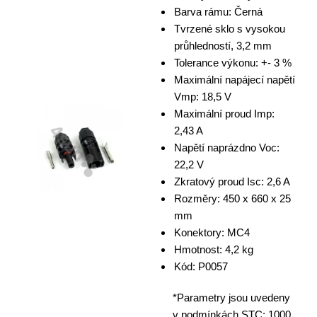
Barva rámu: Černá
Tvrzené sklo s vysokou
průhledností, 3,2 mm
Tolerance výkonu: +- 3 %
Maximální napájecí napětí
Vmp: 18,5 V
Maximální proud Imp:
2,43 A
Napětí naprázdno Voc:
22,2 V
Zkratový proud Isc: 2,6 A
Rozměry: 450 x 660 x 25
mm
Konektory: MC4
Hmotnost: 4,2 kg
Kód: P0057
*Parametry jsou uvedeny
v podmínkách STC: 1000