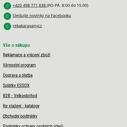
í
+420 498 771 838
(PO-PÁ: 8:00 do 15:00)
Sledujte novinky na Facebooku
rekakaravanycz
Vše o nákupu
Reklamace a vrácení zboží
Věrnostní program
Doprava a platba
Splátky ESSOX
B2B - Velkoobchod
Ke stažení - katalogy
Obchodní podmínky
Podmínky ochrany osobních údajů