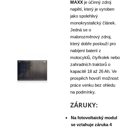
MAXX
je účinný zdroj
napětí, který je vyroben
jako spolehlivý
monokrystalický článek.
Jedná se o
malorozměrový zdroj,
který dobře poslouží pro
nabíjení baterií z
motocyklů, čtyřkolek nebo
zahradních traktorů o
kapacitě 18 až 26 Ah. Ve
prospěch hovoří možnost
práce venku bez ohledu
na podmínky.
ZÁRUKY:
Na fotovoltaický modul
se vztahuje záruka 4