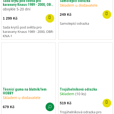
Sada krytů pod světla pro
Samolepící odrazka
karavany Knaus 1989 - 2000, OBR-
Skladem u dodavatele
KNA-1
obvykle 5-20 dní
249 Kč
1 299 Kč
Samolepící odrazka
Sada krytů pod světla pro
karavany Knaus 1989 - 2000, OBR-
KNA-1
Těsnící guma na blatník/lem
Trojúhelníková odrazka
HOBBY
Skladem
(10 ks)
Skladem u dodavatele
519 Kč
679 Kč
Trojúhelníková odrazka pro