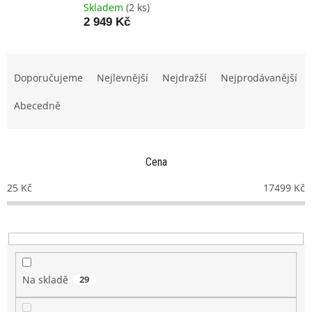
Skladem
(2 ks)
2 949 Kč
Ř
a
Doporučujeme
Nejlevnější
Nejdražší
Nejprodávanější
z
e
Abecedně
n
í
p
Cena
r
o
25
Kč
17499
Kč
d
u
k
t
ů
Na skladě
29