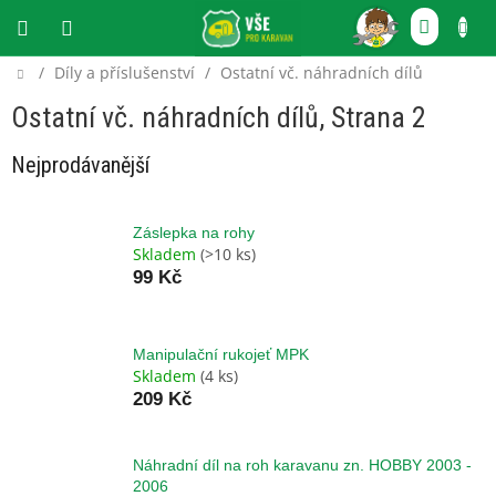
Přejít
NÁKU
na
obsah
KOŠÍ
Domů
/
Díly a příslušenství
/
Ostatní vč. náhradních dílů
CZK
Ostatní vč. náhradních dílů
, Strana 2
Nejprodávanější
Záslepka na rohy
Skladem
(>10 ks)
99 Kč
Manipulační rukojeť MPK
Skladem
(4 ks)
209 Kč
Náhradní díl na roh karavanu zn. HOBBY 2003 -
2006