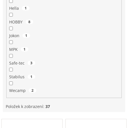
Hella
1
HOBBY
8
Jokon
1
MPK
1
Safe-tec
3
Stabilus
1
Wecamp
2
Položek k zobrazení:
37
V
ý