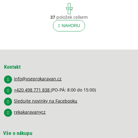
S
1
2
t
r
37
položek celkem
O
á
v
NAHORU
n
l
k
o
á
v
d
á
a
Z
n
c
í
á
í
p
p
Kontakt
r
a
v
info
@
vseprokaravan.cz
t
k
í
y
+420 498 771 838
(PO-PÁ: 8:00 do 15:00)
v
Sledujte novinky na Facebooku
ý
p
rekakaravanycz
i
s
u
Vše o nákupu