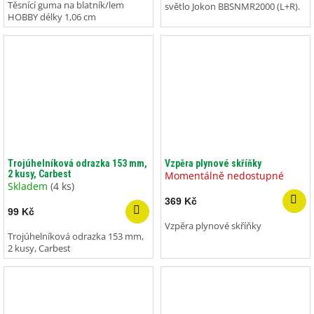
Těsnící guma na blatník/lem
světlo Jokon BBSNMR2000 (L+R).
HOBBY délky 1,06 cm
Trojúhelníková odrazka 153 mm,
Vzpěra plynové skříňky
2 kusy, Carbest
Momentálně nedostupné
Skladem
(4 ks)
369 Kč
99 Kč
Vzpěra plynové skříňky
Trojúhelníková odrazka 153 mm,
2 kusy, Carbest