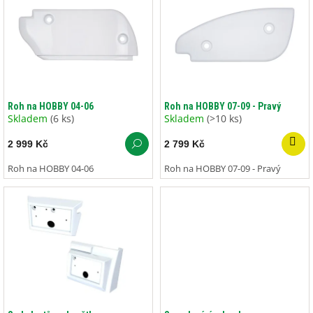
p
i
s
p
r
o
d
Roh na HOBBY 04-06
Roh na HOBBY 07-09 - Pravý
u
Skladem
(6 ks)
Skladem
(>10 ks)
k
2 999 Kč
2 799 Kč
t
ů
Roh na HOBBY 04-06
Roh na HOBBY 07-09 - Pravý