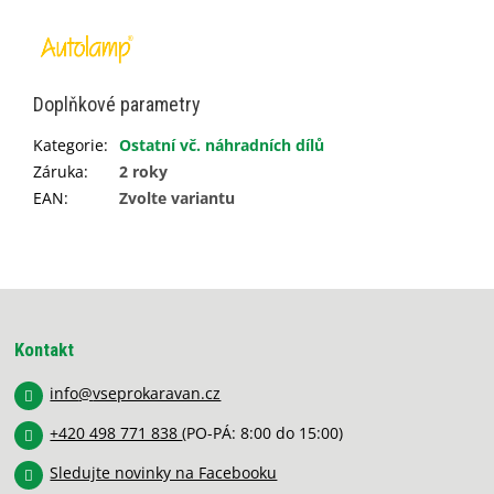
Doplňkové parametry
Kategorie
:
Ostatní vč. náhradních dílů
Záruka
:
2 roky
EAN
:
Zvolte variantu
Z
á
p
Kontakt
a
info
@
vseprokaravan.cz
t
í
+420 498 771 838
(PO-PÁ: 8:00 do 15:00)
Sledujte novinky na Facebooku