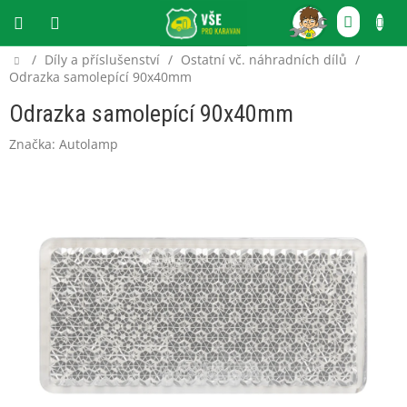
Přejít
NÁKU
na
obsah
KOŠÍ
Domů
/
Díly a příslušenství
/
Ostatní vč. náhradních dílů
/
CZK
Odrazka samolepící 90x40mm
Odrazka samolepící 90x40mm
Značka:
Autolamp