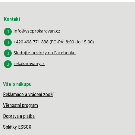
Z
á
p
Kontakt
a
info
@
vseprokaravan.cz
t
í
+420 498 771 838
(PO-PÁ: 8:00 do 15:00)
Sledujte novinky na Facebooku
rekakaravanycz
Vše o nákupu
Reklamace a vrácení zboží
Věrnostní program
Doprava a platba
Splátky ESSOX