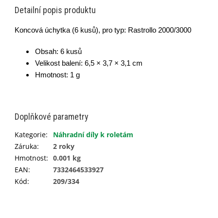
Detailní popis produktu
Koncová úchytka (6 kusů), p
ro typ: Rastrollo 2000/3000
Obsah: 6 kusů
Velikost balení: 6,5 × 3,7 × 3,1 cm
Hmotnost: 1 g
Doplňkové parametry
Kategorie
:
Náhradní díly k roletám
Záruka
:
2 roky
Hmotnost
:
0.001 kg
EAN
:
7332464533927
Kód
:
209/334