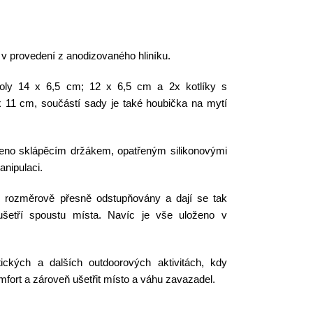
v provedení z anodizovaného hliníku.
roly 14 x 6,5 cm; 12 x 6,5 cm a 2x kotlíky s
 11 cm, součástí sady je také houbička na mytí
řeno sklápěcím držákem, opatřeným silikonovými
nipulaci.
ou rozměrově přesně odstupňovány a dají se tak
ušetří spoustu místa. Navíc je vše uloženo v
tických a dalších outdoorových aktivitách, kdy
omfort a zároveň ušetřit místo a váhu zavazadel.