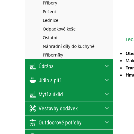
Příbory
Pečení
Lednice
Odpadkové koše
Ostatní
Tec
Náhradní díly do kuchyně
Obs
Příborníky
Mate
Údržba
Tra
Hmo
Jídlo a pití
Mytí a úklid
Vestavby dodávek
Outdoorové potřeby