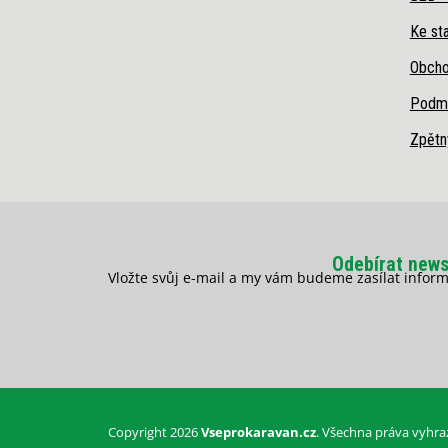
Ke sta
Obcho
Podmí
Zpětn
Odebírat news
Vložte svůj e-mail a my vám budeme zasílat info
Copyright 2026
Vseprokaravan.cz
. Všechna práva vyhra