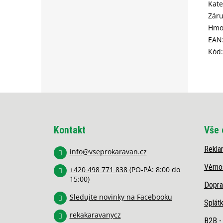
Kate
Zár
Hmo
EAN
Kód
:
Z
á
p
Kontakt
Vše 
a
t
Rekla
í
info
@
vseprokaravan.cz
Věrno
+420 498 771 838
(PO-PÁ: 8:00 do
15:00)
Dopra
Sledujte novinky na Facebooku
Splát
rekakaravanycz
B2B -