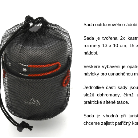
Sada outdoorového nádobí 
Sada je tvořena 2x kast
rozměry 13 x 10 cm; 15 x
nádobí.
Veškeré vybavení je opat
návleky pro usnadněnou ma
Jednotlivé části sady js
složit dohromady, čímž 
praktické sítěné tašce.
Sada je vhodná při turis
chceme zajistit patřičný k