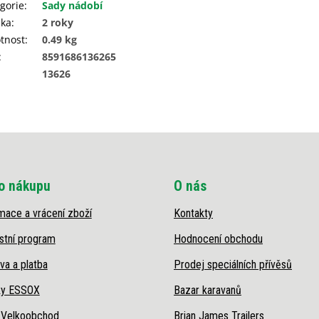
gorie
:
Sady nádobí
uka
:
2 roky
tnost
:
0.49 kg
:
8591686136265
13626
o nákupu
O nás
mace a vrácení zboží
Kontakty
stní program
Hodnocení obchodu
va a platba
Prodej speciálních přívěsů
ky ESSOX
Bazar karavanů
 Velkoobchod
Brian James Trailers