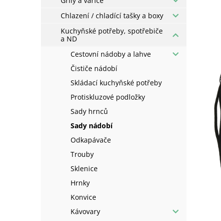
Grily a vařiče
Chlazení / chladící tašky a boxy
Kuchyňské potřeby, spotřebiče
a ND
Cestovní nádoby a lahve
Čističe nádobí
Skládací kuchyňské potřeby
Protiskluzové podložky
Sady hrnců
Sady nádobí
Odkapávače
Trouby
Sklenice
Hrnky
Konvice
Kávovary