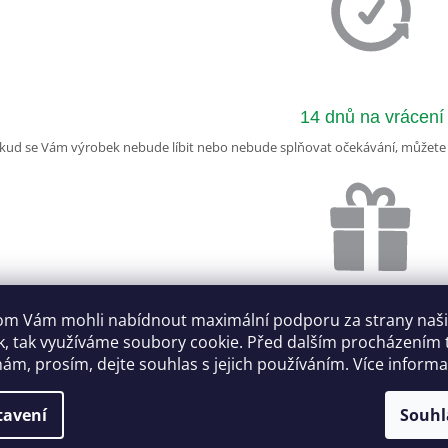
14 dnů na vrácení
kud se Vám výrobek nebude líbit nebo nebude splňovat očekávání, můžete ja
m Vám mohli nabídnout maximální podporu za strany naš
Odesíláme do 24 hod
k, tak využíváme soubory cookie. Před dalším procházením
ám, prosím, dejte souhlas s jejich používáním. Více inform
Produkty kvalitně zabalíme. Pokud objednáte do 12 hodin, s
tavení
Souhl