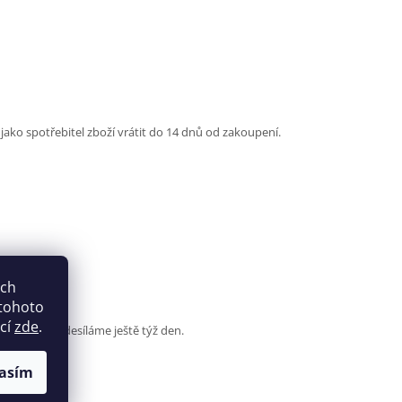
ko spotřebitel zboží vrátit do 14 dnů od zakoupení.
ich
in
 tohoto
ací
zde
.
tandardně odesíláme ještě týž den.
asím