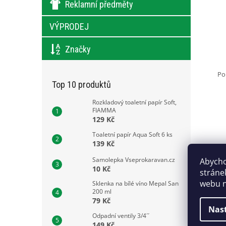
Reklamní předměty
VÝPRODEJ
Značky
Po
Top 10 produktů
Rozkladový toaletní papír Soft,
FIAMMA
129 Kč
Toaletní papír Aqua Soft 6 ks
139 Kč
Samolepka Vseprokaravan.cz
Abycho
10 Kč
stráne
webu n
Sklenka na bílé víno Mepal San
200 ml
79 Kč
Nas
Odpadní ventily 3/4´´
149 Kč