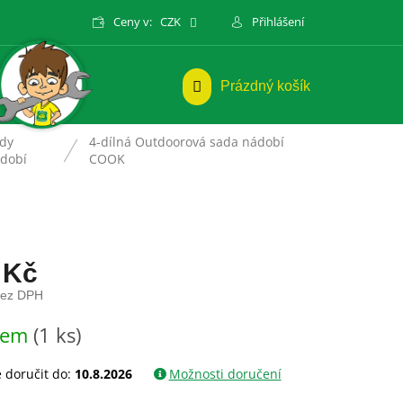
Ceny v:
CZK
Přihlášení
NÁKUPNÍ
Prázdný košík
KOŠÍK
dy
4-dílná Outdoorová sada nádobí
dobí
COOK
 Kč
bez DPH
dem
(1 ks)
doručit do:
10.8.2026
Možnosti doručení