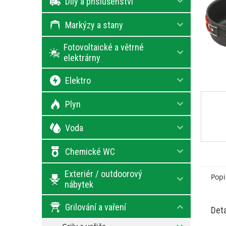
Díly a příslušenství
l
Markýzy a stany
Fotovoltaické a větrné
elektrárny
Elektro
Plyn
Voda
Chemické WC
Exteriér / outdoorový
Popi
nábytek
Grilování a vaření
Deta