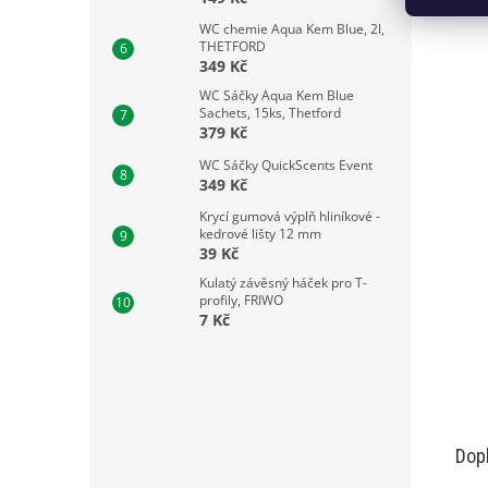
WC chemie Aqua Kem Blue, 2l,
THETFORD
349 Kč
WC Sáčky Aqua Kem Blue
Sachets, 15ks, Thetford
379 Kč
WC Sáčky QuickScents Event
349 Kč
Krycí gumová výplň hliníkové -
kedrové lišty 12 mm
39 Kč
Kulatý závěsný háček pro T-
profily, FRIWO
7 Kč
Dop