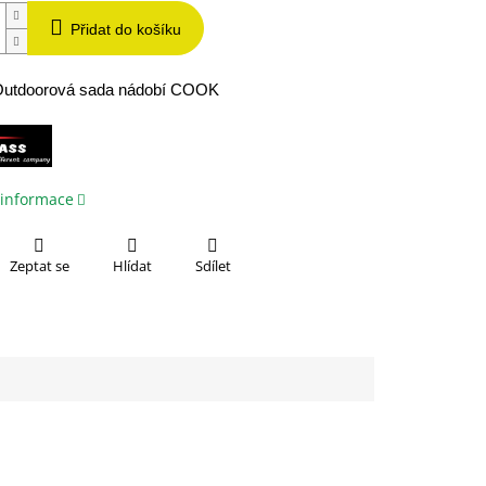
Přidat do košíku
 Outdoorová sada nádobí COOK
 informace
Zeptat se
Hlídat
Sdílet