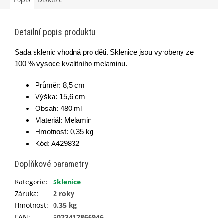
Detailní popis produktu
Sada sklenic vhodná pro děti. Sklenice jsou vyrobeny ze
100 % vysoce kvalitního melaminu.
Průměr: 8,5 cm
Výška: 15,6 cm
Obsah: 480 ml
Materiál: Melamin
Hmotnost: 0,35 kg
Kód: A
429832
Doplňkové parametry
Kategorie
:
Sklenice
Záruka
:
2 roky
Hmotnost
:
0.35 kg
EAN
:
5023412866946