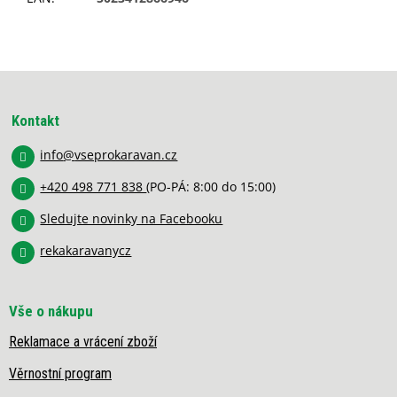
Z
á
p
Kontakt
a
info
@
vseprokaravan.cz
t
í
+420 498 771 838
(PO-PÁ: 8:00 do 15:00)
Sledujte novinky na Facebooku
rekakaravanycz
Vše o nákupu
Reklamace a vrácení zboží
Věrnostní program