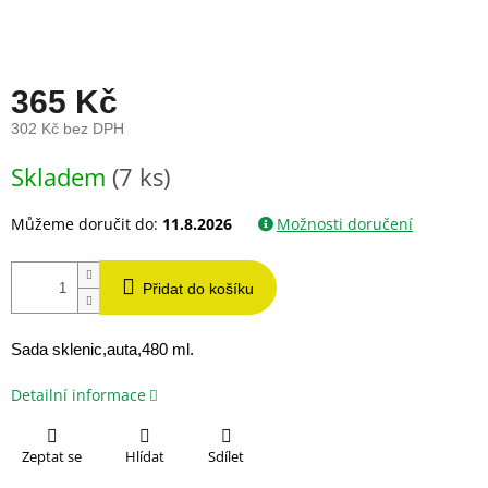
365 Kč
302 Kč bez DPH
Měrná
Skladem
(7 ks)
cena:
Můžeme doručit do:
11.8.2026
Možnosti doručení
Přidat do košíku
Sada sklenic,auta,480 ml.
Detailní informace
Zeptat se
Hlídat
Sdílet