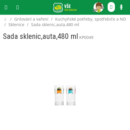
Přejít
NÁKU
na
obsah
KOŠÍ
Domů
/
Grilování a vaření
/
Kuchyňské potřeby, spotřebiče a ND
CZK
/
Sklenice
/
Sada sklenic,auta,480 ml
Sada sklenic,auta,480 ml
KP0049