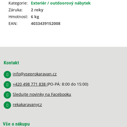
Kategorie
:
Exteriér / outdoorový nábytek
Záruka
:
2 roky
Hmotnost
:
6 kg
EAN
:
4033439152008
Z
á
p
Kontakt
a
info
@
vseprokaravan.cz
t
í
+420 498 771 838
(PO-PÁ: 8:00 do 15:00)
Sledujte novinky na Facebooku
rekakaravanycz
Vše o nákupu