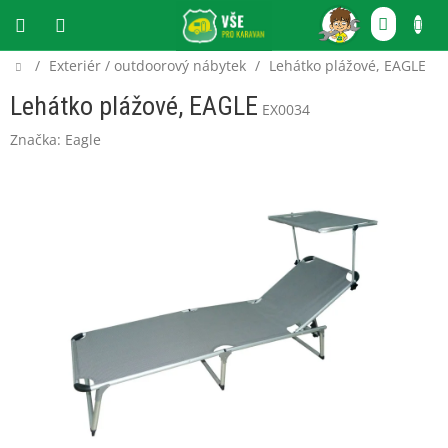
Přejít
NÁKU
na
obsah
KOŠÍ
Domů
/
Exteriér / outdoorový nábytek
/
Lehátko plážové, EAGLE
CZK
Lehátko plážové, EAGLE
EX0034
Značka:
Eagle