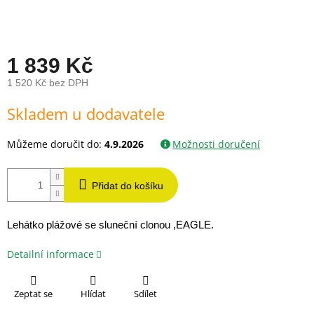
1 839 Kč
1 520 Kč bez DPH
Měrná
Skladem u dodavatele
cena:
Můžeme doručit do:
4.9.2026
Možnosti doručení
Přidat do košíku
Lehátko plážové se sluneční clonou ,EAGLE.
Detailní informace
Zeptat se
Hlídat
Sdílet